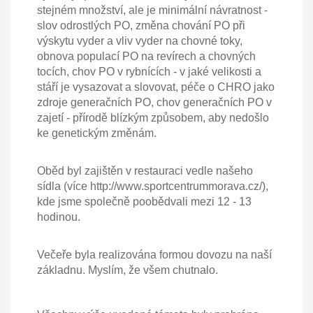
stejném množství, ale je minimální návratnost -
slov odrostlých PO, změna chování PO při
výskytu vyder a vliv vyder na chovné toky,
obnova populací PO na revírech a chovných
tocích, chov PO v rybnících - v jaké velikosti a
stáří je vysazovat a slovovat, péče o CHRO jako
zdroje generačních PO, chov generačních PO v
zajetí - přírodě blízkým způsobem, aby nedošlo
ke genetickým změnám.
Oběd byl zajištěn v restauraci vedle našeho
sídla (více http://www.sportcentrummorava.cz/),
kde jsme společně poobědvali mezi 12 - 13
hodinou.
Večeře byla realizována formou dovozu na naší
základnu. Myslím, že všem chutnalo.