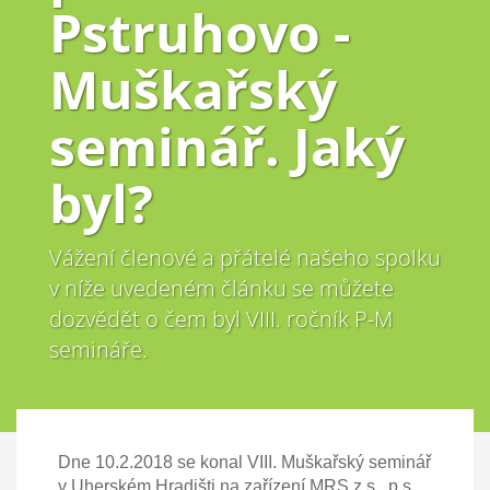
Pstruhovo -
Muškařský
seminář. Jaký
byl?
Vážení členové a přátelé našeho spolku
v níže uvedeném článku se můžete
dozvědět o čem byl VIII. ročník P-M
semináře.
Dne 10.2.2018 se konal VIII. Muškařský seminář
v Uherském Hradišti na zařízení MRS z.s., p.s.