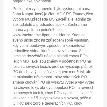
brigádnické povinnosti.
Posledním vystoupením bylo vystoupení pana
Jana Knapa, který je člen MO ČRS Trutnov,člen
výboru MO,předseda MS Žacléř a je jedním ze
zakladatelů a předsedou spolku Zachrańme
lipana a pstruha potočního z.s,
www.zachranme-lipana.cz. Honza Knap se
svého úkolu zhostil způsobem sobě vlastním,
kdy velmi poutavým způsobem komentoval
jednotlivé videa, které si dovezl sebou. Z nich
jsme se dozvěděli něco o historii chovu PO v
jejich MO, jaké jsou změny v početnosti PO na
jejich chovných tocích, proč se vysazuje plůdek
PO do chovných toků ve stejném množství, ale
je minimální návratnost - slov odrostlých PO,
změna chování PO při výskytu vyder a vliv vyder
na chovné toky, obnova populací PO na revírech
a chovných tocích, chov PO v rybnících - v jaké
velikosti a stáří je vysazovat a slovovat, péče o
CHRO jako zdroje generačních PO, chov