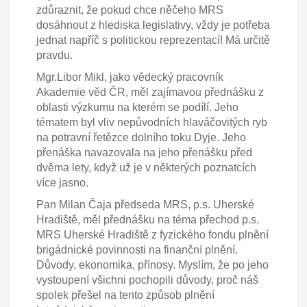
zdůraznit, že pokud chce něčeho MRS
dosáhnout z hlediska legislativy, vždy je potřeba
jednat napříč s politickou reprezentací! Má určitě
pravdu.
Mgr.Libor Mikl, jako vědecký pracovník
Akademie věd ČR, měl zajímavou přednášku z
oblasti výzkumu na kterém se podílí. Jeho
tématem byl vliv nepůvodních hlaváčovitých ryb
na potravní řetězce dolního toku Dyje. Jeho
přenáška navazovala na jeho přenášku před
dvěma lety, když už je v některých poznatcích
více jasno.
Pan Milan Čaja předseda MRS, p.s. Uherské
Hradiště, měl přednášku na téma přechod p.s.
MRS Uherské Hradiště z fyzického fondu plnění
brigádnické povinnosti na finanční plnění.
Důvody, ekonomika, přínosy. Myslím, že po jeho
vystoupení všichni pochopili důvody, proč náš
spolek přešel na tento způsob plnění