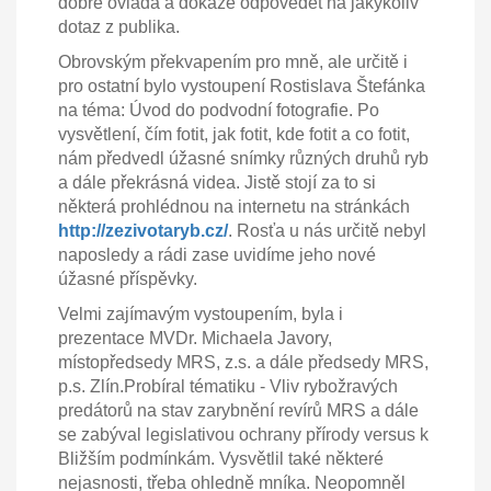
dobře ovládá a dokáže odpovědět na jakýkoliv
dotaz z publika.
Obrovským překvapením pro mně, ale určitě i
pro ostatní bylo vystoupení Rostislava Štefánka
na téma: Úvod do podvodní fotografie. Po
vysvětlení, čím fotit, jak fotit, kde fotit a co fotit,
nám předvedl úžasné snímky různých druhů ryb
a dále překrásná videa. Jistě stojí za to si
některá prohlédnou na internetu na stránkách
http://zezivotaryb.cz/
. Rosťa u nás určitě nebyl
naposledy a rádi zase uvidíme jeho nové
úžasné příspěvky.
Velmi zajímavým vystoupením, byla i
prezentace MVDr. Michaela Javory,
místopředsedy MRS, z.s. a dále předsedy MRS,
p.s. Zlín.Probíral tématiku - Vliv rybožravých
predátorů na stav zarybnění revírů MRS a dále
se zabýval legislativou ochrany přírody versus k
Bližším podmínkám. Vysvětlil také některé
nejasnosti, třeba ohledně mníka. Neopomněl