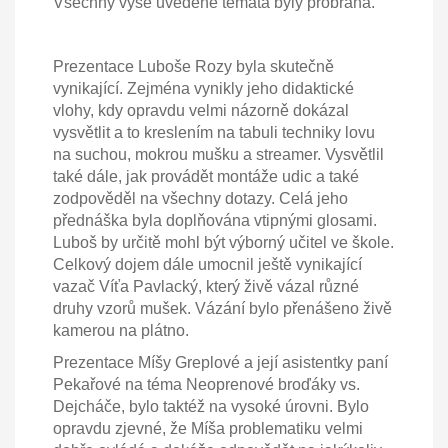
Všechny výše uvedené témata byly probrána.
Prezentace Luboše Rozy byla skutečně
vynikající. Zejména vynikly jeho didaktické
vlohy, kdy opravdu velmi názorně dokázal
vysvětlit a to kreslením na tabuli techniky lovu
na suchou, mokrou mušku a streamer. Vysvětlil
také dále, jak provádět montáže udic a také
zodpověděl na všechny dotazy. Celá jeho
přednáška byla doplňována vtipnými glosami.
Luboš by určitě mohl být výborný učitel ve škole.
Celkový dojem dále umocnil ještě vynikající
vazač Víťa Pavlacký, který živě vázal různé
druhy vzorů mušek. Vázání bylo přenášeno živě
kamerou na plátno.
Prezentace Míšy Greplové a její asistentky paní
Pekařové na téma Neoprenové broďáky vs.
Dejcháče, bylo taktéž na vysoké úrovni. Bylo
opravdu zjevné, že Míša problematiku velmi