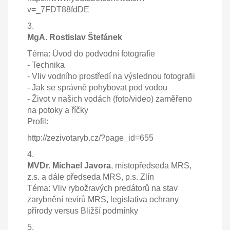
v=_7FDT88fdDE
3.
MgA. Rostislav Štefánek
Téma: Úvod do podvodní fotografie
- Technika
- Vliv vodního prostředí na výslednou fotografii
- Jak se správně pohybovat pod vodou
- Život v našich vodách (foto/video) zaměřeno
na potoky a říčky
Profil:
http://zezivotaryb.cz/?page_id=655
4.
MVDr. Michael Javora
, místopředseda MRS,
z.s. a dále předseda MRS, p.s. Zlín
Téma: Vliv rybožravých predátorů na stav
zarybnění revírů MRS, legislativa ochrany
přírody versus Bližší podmínky
5.