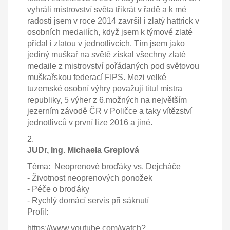
vyhráli mistrovství světa třikrát v řadě a k mé
radosti jsem v roce 2014 završil i zlatý hattrick v
osobních medailích, když jsem k týmové zlaté
přidal i zlatou v jednotlivcích. Tím jsem jako
jediný muškař na světě získal všechny zlaté
medaile z mistrovství pořádaných pod světovou
muškařskou federací FIPS. Mezi velké
tuzemské osobní výhry považuji titul mistra
republiky, 5 výher z 6.možných na největším
jezerním závodě ČR v Poličce a taky vítězství
jednotlivců v první lize 2016 a jiné.
2.
JUDr, Ing. Michaela Greplová
Téma: Neoprenové broďáky vs. Dejcháče
- Životnost neoprenových ponožek
- Péče o broďáky
- Rychlý domácí servis při sáknutí
Profil:
https://www.youtube.com/watch?