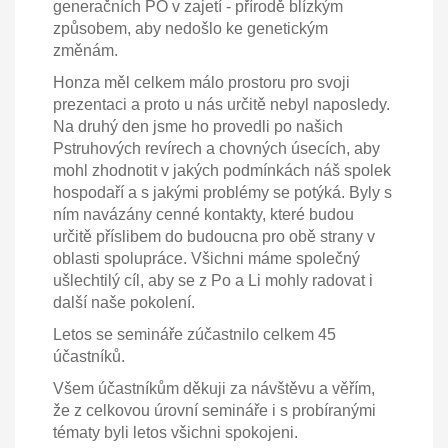
generačních PO v zajetí - přírodě blízkým
způsobem, aby nedošlo ke genetickým
změnám.
Honza měl celkem málo prostoru pro svoji
prezentaci a proto u nás určitě nebyl naposledy.
Na druhý den jsme ho provedli po našich
Pstruhových revírech a chovných úsecích, aby
mohl zhodnotit v jakých podmínkách náš spolek
hospodaří a s jakými problémy se potýká. Byly s
ním navázány cenné kontakty, které budou
určitě příslibem do budoucna pro obě strany v
oblasti spolupráce. Všichni máme společný
ušlechtilý cíl, aby se z Po a Li mohly radovat i
další naše pokolení.
Letos se semináře zúčastnilo celkem 45
účastníků.
Všem účastníkům děkuji za návštěvu a věřím,
že z celkovou úrovní semináře i s probíranými
tématy byli letos všichni spokojeni.