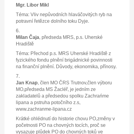
Mgr. Libor Mikl
Téma: Vliv nepůvodních hlaváčovitých ryb na
potravní řetězce dolního toku Dyje.
6.
Milan Čaja
, předseda MRS, p.s. Uherské
Hradiště
Téma: Přechod p.s. MRS Uherské Hradiště z
fyzického fondu plnění brigádnické povinnosti
na finanční plnění. Důvody, ekonomika, přínosy.
7.
Jan Knap
, člen MO ČRS Trutnov,člen výboru
MO,předseda MS Žacléř, je jedním ze
zakladatelů a předsedou spolku Zachrańme
lipana a pstruha potočního z.s,
www.zachranme-lipana.cz
Krátké ohlédnutí do historie chovu PO,změny v
početnosti PO na chovných tocích, proč se
vysazuje plůdek PO do chovných toků ve