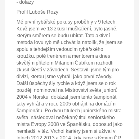
- dotazy
Profil Luboše Rozy:
Mé první rybářské pokusy proběhly v 9 letech.
Když jsem ve 13 zkusil muškaření, bylo jasné,
kterým směrem se budu ubírat. Tato aktivní
metoda lovu ryb mě uchvátila natolik, že jsem se
spolu s tehdejším vedoucím rybářského
kroužku, poté trenérem a mentorem a dnes
skvělým přítelem Milanem Čubíkem rozhodli
zkusit štěstí v závodech. Sestavili jsme tým pro
divizi, kterou jsme vyhráli jako první závody.
Další úspěchy šly rychle a když jsem se o rok
později nominoval na Mistrovství světa juniorů
2004 v Norsku, dokázal jsem tento šampionát
taky vyhrát a v roce 2005 obhájit na domácím
šampionátu. Po dvou titulech juniorského mistra
světa následoval nečekaný titul seniorského
mistra Evropy 2008 ve Španělsku, doposud jako
nemladší vítěz. Vrchol kariéry jsem si užíval v
letech 2012,2013 a 2014, kdy jsme s týmem ČR