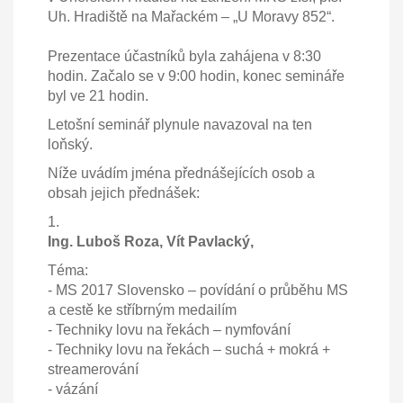
Uh. Hradiště na Mařackém – „U Moravy 852“.
Prezentace účastníků byla zahájena v 8:30
hodin. Začalo se v 9:00 hodin, konec semináře
byl ve 21 hodin.
Letošní seminář plynule navazoval na ten
loňský.
Níže uvádím jména přednášejících osob a
obsah jejich přednášek:
1.
Ing. Luboš Roza, Vít Pavlacký,
Téma:
- MS 2017 Slovensko – povídání o průběhu MS
a cestě ke stříbrným medailím
- Techniky lovu na řekách – nymfování
- Techniky lovu na řekách – suchá + mokrá +
streamerování
- vázání