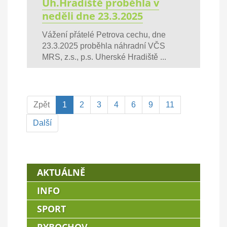
Uh.Hradiště proběhla v
neděli dne 23.3.2025
Vážení přátelé Petrova cechu, dne
23.3.2025 proběhla náhradní VČS
MRS, z.s., p.s. Uherské Hradiště ...
Zpět
1
2
3
4
6
9
11
Další
AKTUÁLNĚ
INFO
SPORT