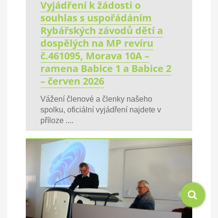
Vyjádření k žádosti o
souhlas s uspořádáním
Rybářských závodů dětí a
dospělých na MP revíru
č.461095, Morava 10A –
ramena Babice 1 a Babice 2
– červen 2026
Vážení členové a členky našeho
spolku, oficiální vyjádření najdete v
příloze ....