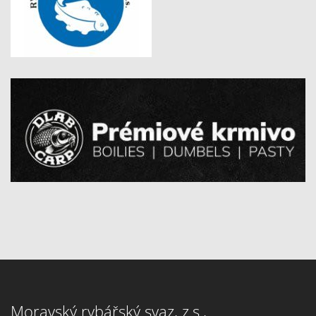
Moravský rybářský svaz, z.s.,