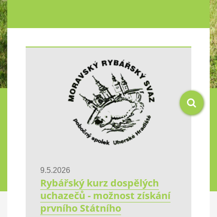
9.5.2026
Rybářský kurz dospělých
uchazečů - možnost získání
prvního Státního