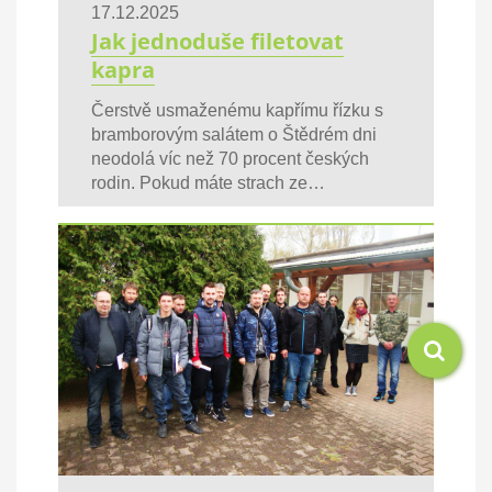
17.12.2025
Jak jednoduše filetovat
kapra
Čerstvě usmaženému kapřímu řízku s
bramborovým salátem o Štědrém dni
neodolá víc než 70 procent českých
rodin. Pokud máte strach ze…