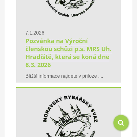
7.1.2026
Pozvánka na Výroční
členskou schůzi p.s. MRS Uh.
Hradiště, která se koná dne
8.3. 2026
Bližší informace najdete v příloze ....