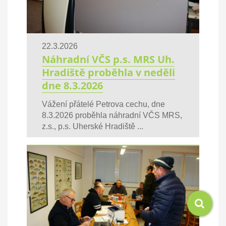
22.3.2026
Náhradní VČS p.s. MRS Uh.
Hradiště proběhla v neděli
dne 8.3.2026
Vážení přátelé Petrova cechu, dne
8.3.2026 proběhla náhradní VČS MRS,
z.s., p.s. Uherské Hradiště ...