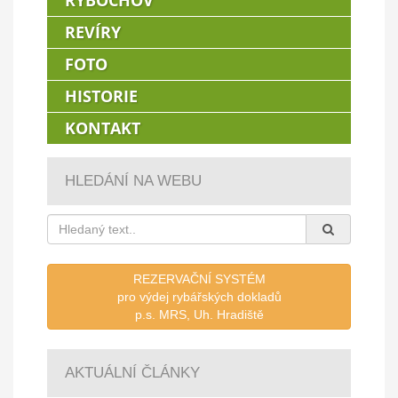
RYBOCHOV
REVÍRY
FOTO
HISTORIE
KONTAKT
HLEDÁNÍ NA WEBU
REZERVAČNÍ SYSTÉM
pro výdej rybářských dokladů
p.s. MRS, Uh. Hradiště
AKTUÁLNÍ ČLÁNKY