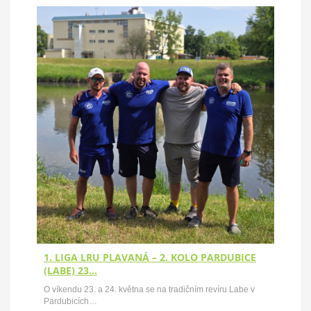
1. LIGA LRU PLAVANÁ – 2. KOLO PARDUBICE
(LABE) 23…
O víkendu 23. a 24. května se na tradičním revíru Labe v
Pardubicích…