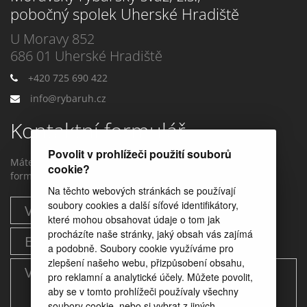
pobočný spolek Uherské Hradiště
U Moravy 852
686 01 Uherské Hradiště
+420 725 690 422
info@rybaruh.cz
Kontaktní formulář
Povolit v prohlížeči použití souborů
Máte dotaz? Můžete nám napstat prostřednictvím tohoto
cookie?
formuláře.
Na těchto webových stránkách se používají
soubory cookies a další síťové identifikátory,
které mohou obsahovat údaje o tom jak
procházíte naše stránky, jaký obsah vás zajímá
a podobně. Soubory cookie využíváme pro
zlepšení našeho webu, přizpůsobení obsahu,
pro reklamní a analytické účely. Můžete povolit,
aby se v tomto prohlížeči používaly všechny
soubory cookie, nebo si vybrat z jiných