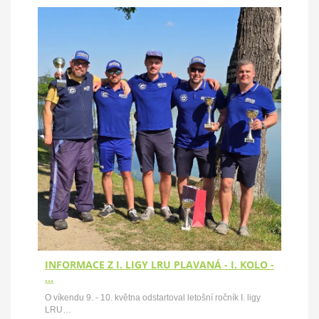
INFORMACE Z I. LIGY LRU PLAVANÁ - I. KOLO -
…
O víkendu 9. - 10. května odstartoval letošní ročník I. ligy
LRU…