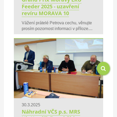
Feeder 2025 - uzavření
revíru MORAVA 10
Vážení prátelé Petrova cechu, věnujte
prosím pozornost informaci v příloze....
30.3.2025
Náhradní VČS p.s. MRS