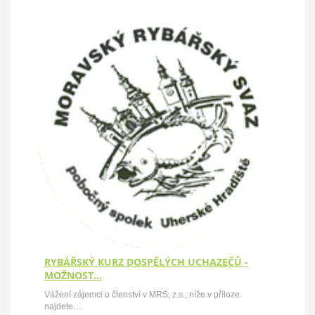
RYBÁŘSKÝ KURZ DOSPĚLÝCH UCHAZEČŮ -
MOŽNOST…
Vážení zájemci o členství v MRS, z.s., níže v příloze
najdete…