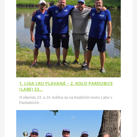
1. LIGA LRU PLAVANÁ – 2. KOLO PARDUBICE
(LABE) 23…
O víkendu 23. a 24. května se na tradičním revíru Labe v
Pardubicích…