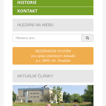
HISTORIE
KONTAKT
HLEDÁNÍ NA WEBU
REZERVAČNÍ SYSTÉM
pro výdej rybářských dokladů
p.s. MRS, Uh. Hradiště
AKTUÁLNÍ ČLÁNKY