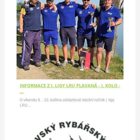
INFORMACE Z I. LIGY LRU PLAVANÁ - I. KOLO -
…
O víkendu 9. - 10. května odstartoval letošní ročník I. ligy
LRU…