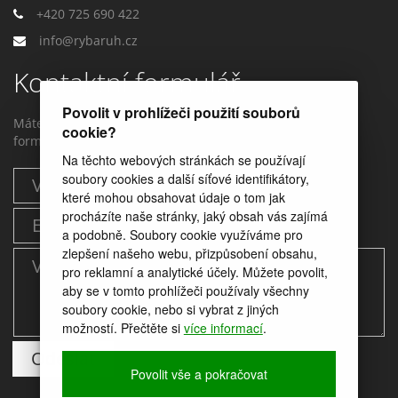
+420 725 690 422
info@rybaruh.cz
Kontaktní formulář
Povolit v prohlížeči použití souborů
Máte dotaz? Můžete nám napstat prostřednictvím tohoto
cookie?
formuláře.
Na těchto webových stránkách se používají
soubory cookies a další síťové identifikátory,
které mohou obsahovat údaje o tom jak
procházíte naše stránky, jaký obsah vás zajímá
a podobně. Soubory cookie využíváme pro
zlepšení našeho webu, přizpůsobení obsahu,
pro reklamní a analytické účely. Můžete povolit,
aby se v tomto prohlížeči používaly všechny
soubory cookie, nebo si vybrat z jiných
možností. Přečtěte si
více informací
.
Povolit vše a pokračovat