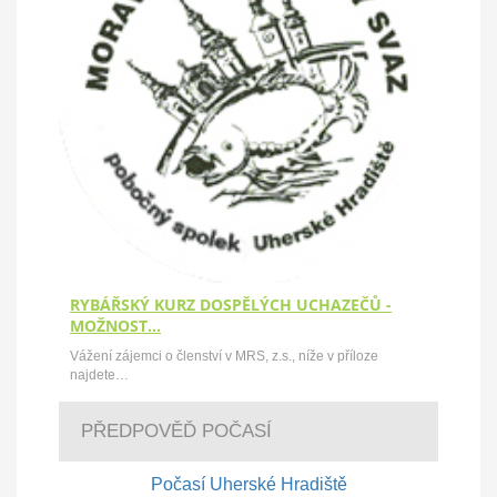
RYBÁŘSKÝ KURZ DOSPĚLÝCH UCHAZEČŮ -
MOŽNOST…
Vážení zájemci o členství v MRS, z.s., níže v příloze
najdete…
PŘEDPOVĚĎ POČASÍ
Počasí Uherské Hradiště