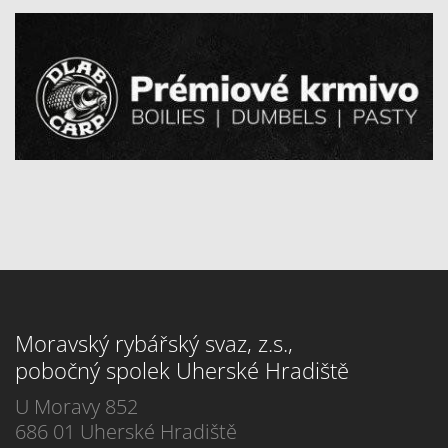
Moravský rybářský svaz, z.s.,
pobočný spolek Uherské Hradiště
U Moravy 852
686 01 Uherské Hradiště