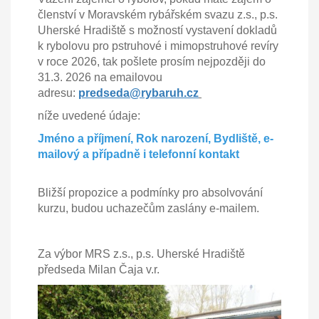
členství v Moravském rybářském svazu z.s., p.s.
Uherské Hradiště s možností vystavení dokladů
k rybolovu pro pstruhové i mimopstruhové revíry
v roce 2026, tak pošlete prosím nejpozději do
31.3. 2026 na emailovou
adresu:
predseda@rybaruh.cz
níže uvedené údaje:
Jméno a příjmení, Rok narození, Bydliště, e-
mailový a případně i telefonní kontakt
Bližší propozice a podmínky pro absolvování
kurzu, budou uchazečům zaslány e-mailem.
Za výbor MRS z.s., p.s. Uherské Hradiště
předseda Milan Čaja v.r.