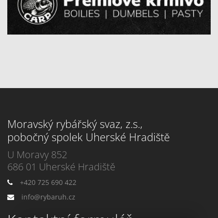
Moravský rybářský svaz, z.s.,
pobočný spolek Uherské Hradiště
U Moravy 852
686 01 Uherské Hradiště
+420 725 690 422
info@rybaruh.cz