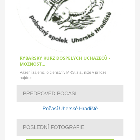
RYBÁŘSKÝ KURZ DOSPĚLÝCH UCHAZEČŮ -
MOŽNOST…
Vážení zájemci o členství v MRS, z.s., níže v příloze
najdete…
PŘEDPOVĚĎ POČASÍ
Počasí Uherské Hradiště
POSLEDNÍ FOTOGRAFIE