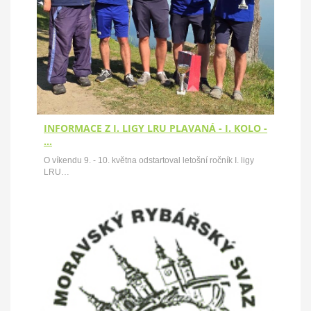
INFORMACE Z I. LIGY LRU PLAVANÁ - I. KOLO -
…
O víkendu 9. - 10. května odstartoval letošní ročník I. ligy
LRU…