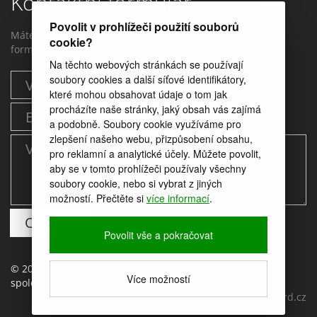
Kontaktní formulář
Povolit v prohlížeči použití souborů
Máte dotaz? Můžete nám napstat prostřednictvím tohoto
cookie?
formuláře.
Na těchto webových stránkách se používají
soubory cookies a další síťové identifikátory,
které mohou obsahovat údaje o tom jak
procházíte naše stránky, jaký obsah vás zajímá
a podobně. Soubory cookie využíváme pro
zlepšení našeho webu, přizpůsobení obsahu,
pro reklamní a analytické účely. Můžete povolit,
aby se v tomto prohlížeči používaly všechny
soubory cookie, nebo si vybrat z jiných
možností. Přečtěte si
více informací
.
Povolit vše a pokračovat
© 2017 provozuje Moravský Rybářský svaz, z.s., pobočný
Více možností
spolek Uherské Hradiště
web by
icard.cz