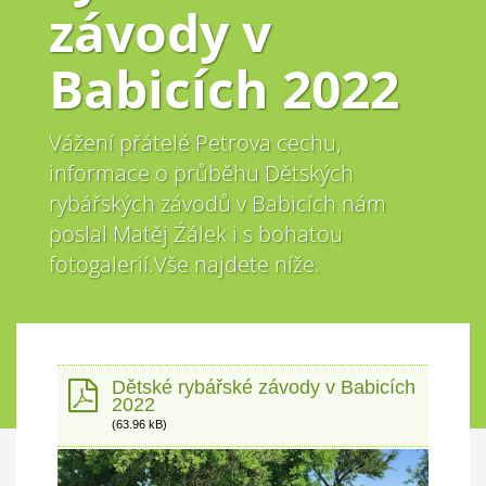
závody v
Babicích 2022
Vážení přátelé Petrova cechu,
informace o průběhu Dětských
rybářských závodů v Babicích nám
poslal Matěj Źálek i s bohatou
fotogalerií.Vše najdete níže.
Dětské rybářské závody v Babicích
2022
(63.96 kB)