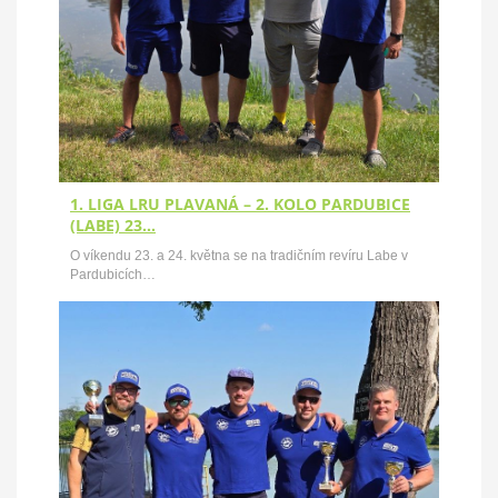
1. LIGA LRU PLAVANÁ – 2. KOLO PARDUBICE
(LABE) 23…
O víkendu 23. a 24. května se na tradičním revíru Labe v
Pardubicích…