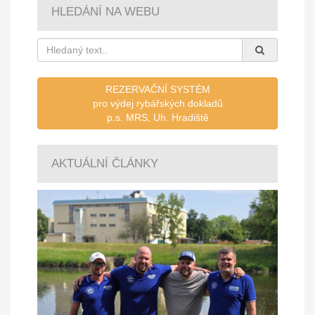
HLEDÁNÍ NA WEBU
REZERVAČNÍ SYSTÉM
pro výdej rybářských dokladů
p.s. MRS, Uh. Hradiště
AKTUÁLNÍ ČLÁNKY