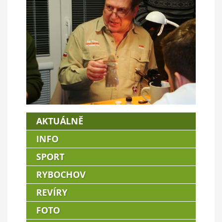
AKTUÁLNĚ
INFO
SPORT
RYBOCHOV
REVÍRY
FOTO