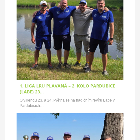
1. LIGA LRU PLAVANÁ – 2. KOLO PARDUBICE
(LABE) 23…
O víkendu 23. a 24. května se na tradičním revíru Labe v
Pardubicích…