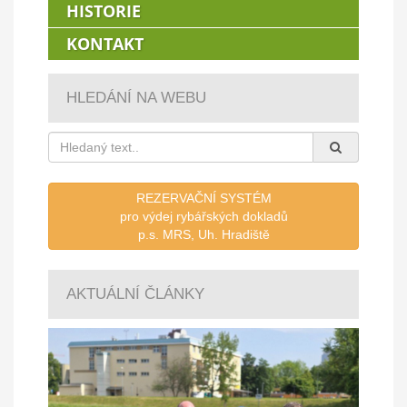
HISTORIE
KONTAKT
HLEDÁNÍ NA WEBU
REZERVAČNÍ SYSTÉM
pro výdej rybářských dokladů
p.s. MRS, Uh. Hradiště
AKTUÁLNÍ ČLÁNKY