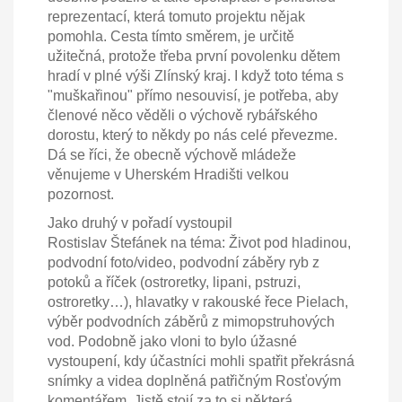
reprezentací, která tomuto projektu nějak
pomohla. Cesta tímto směrem, je určitě
užitečná, protože třeba první povolenku dětem
hradí v plné výši Zlínský kraj. I když toto téma s
"muškařinou" přímo nesouvisí, je potřeba, aby
členové něco věděli o výchově rybářského
dorostu, který to někdy po nás celé převezme.
Dá se říci, že obecně výchově mládeže
věnujeme v Uherském Hradišti velkou
pozornost.
Jako druhý v pořadí vystoupil
Rostislav Štefánek na téma: Život pod hladinou,
podvodní foto/video, podvodní záběry ryb z
potoků a říček (ostroretky, lipani, pstruzi,
ostroretky…), hlavatky v rakouské řece Pielach,
výběr podvodních záběrů z mimopstruhových
vod. Podobně jako vloni to bylo úžasné
vystoupení, kdy účastníci mohli spatřit překrásná
snímky a videa doplněná patřičným Rosťovým
komentářem. Jistě stojí za to si některá