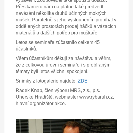
vybavení. Zodpověděl také spoustu dotazů.
Přes kameru nám na plátno také předvedl
navázání několika druhů účinných mokrých
mušek. Paralelně s jeho vystoupením probíhal v
oddělených prostorách prodej háčků a vázacích
materiálů a dalších potřeb pro muškaře.
Letos se semináře zúčastnilo celkem 45
účastníků.
Všem účastníkům děkuji za návštěvu a věřím,
že z celkovou úrovní semináře i s probíranými
tématy byli letos všichni spokojeni.
Snímky z fotogalerie najdete:
ZDE
Radek Knap, člen výboru MRS, z.s., p.s.
Uherské Hradiště, webmaster www.rybaruh.cz,
hlavní organizátor akce.