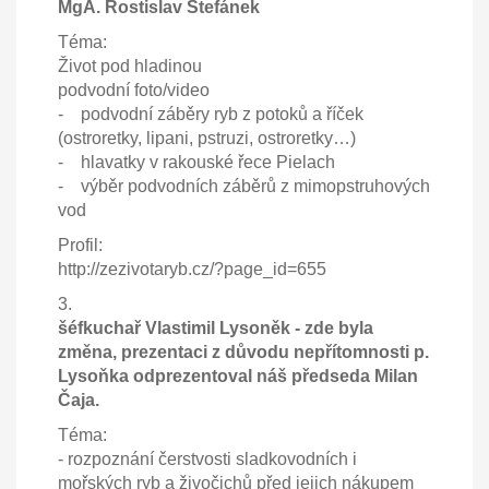
MgA. Rostislav Štefánek
Téma:
Život pod hladinou
podvodní foto/video
- podvodní záběry ryb z potoků a říček
(ostroretky, lipani, pstruzi, ostroretky…)
- hlavatky v rakouské řece Pielach
- výběr podvodních záběrů z mimopstruhových
vod
Profil:
http://zezivotaryb.cz/?page_id=655
3.
šéfkuchař Vlastimil Lysoněk - zde byla
změna, prezentaci z důvodu nepřítomnosti p.
Lysoňka odprezentoval náš předseda Milan
Čaja.
Téma:
- rozpoznání čerstvosti sladkovodních i
mořských ryb a živočichů před jejich nákupem