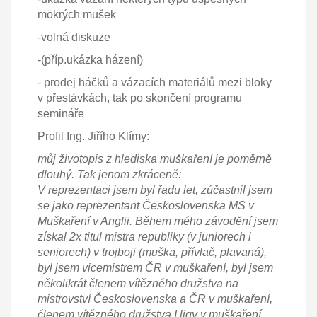
mokrých mušek
-volná diskuze
-(příp.ukázka házení)
- prodej háčků a vázacích materiálů mezi bloky
v přestávkách, tak po skončení programu
semináře
Profil Ing. Jiřího Klímy:
můj životopis z hlediska muškaření je poměrně
dlouhý. Tak jenom zkráceně:
V reprezentaci jsem byl řadu let, zúčastnil jsem
se jako reprezentant Československa MS v
Muškaření v Anglii. Během mého závodění jsem
získal 2x titul mistra republiky (v juniorech i
seniorech) v trojboji (muška, přívlač, plavaná),
byl jsem vicemistrem ČR v muškaření, byl jsem
několikrát členem vítězného družstva na
mistrovství Československa a ČR v muškaření,
členem vítězného družstva I.ligy v muškaření