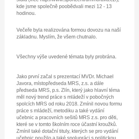
kde jsme společně poobědvali mezi 12 - 13
hodinou.
Večeře byla realizována formou dovozu na naší
základnu. Myslím, že všem chutnalo.
Všechny výše uvedené témata byly probrána.
Jako první začal s prezentací MVDr. Michael
Javora, místopředseda MRS, z.s. a dále
předseda MRS, p.s. Zlín, který jako hlavní téma
měl nový trend práce s mládeží v pobočných
spolcích MRS od roku 2018. Zmínil novou formu
práce s mládeží, metodiku a také vydání
učebnic a pracovních sešitů MRS z.s. pro děti,
které se v tomto školním roce účastní kroužků.
Zmínil také dotační tituly, kterých se pro vydání
učebnic použilo a také spolupráci s politickou