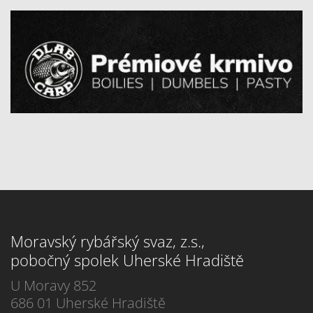
Moravský rybářský svaz, z.s.,
pobočný spolek Uherské Hradiště
U Moravy 852
686 01 Uherské Hradiště