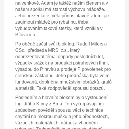
na venkově. Adam je taktéž naším členem a v
našem spolku má starosti výchovu mládeže.
Jeho prezentace měla přínos hlavně v tom, jak
zaujmout mládež pro rybařinu, třeba
vybudováním takové stezky, která vznikla v
Bílovicích.
Po obědě začal svůj blok Ing. Rudolf Milerski
CSc., předseda MRS, z.s., který
odprezentoval téma: dopady posledních let,
výpadky srážek na produkci pstruhových líhní,
výsadbu do P revírů a prodeje P povolenek pro
členskou základnu. Jeho přednáška byla velmi
fundovaná, doplněná množstvím obrázků, grafů
a statistik. Také zodpověděl spoustu dotazů.
Posledním a hlavním blokem bylo vystoupení
Ing. Jiřího Klímy z Brna. Ten vyčerpávajícím
způsobem pověděl spoustu věcí o technice
chytání na mokrou mušku a jeho přednostech,
vázacích materiálech, nářadí a vhodném