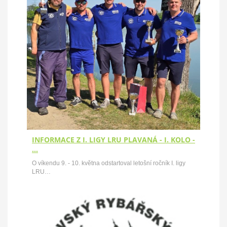
INFORMACE Z I. LIGY LRU PLAVANÁ - I. KOLO -
…
O víkendu 9. - 10. května odstartoval letošní ročník I. ligy
LRU…