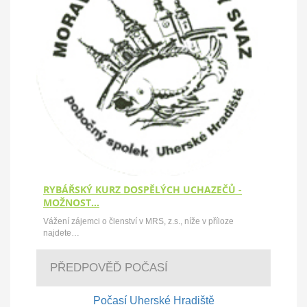
RYBÁŘSKÝ KURZ DOSPĚLÝCH UCHAZEČŮ -
MOŽNOST…
Vážení zájemci o členství v MRS, z.s., níže v příloze
najdete…
PŘEDPOVĚĎ POČASÍ
Počasí Uherské Hradiště