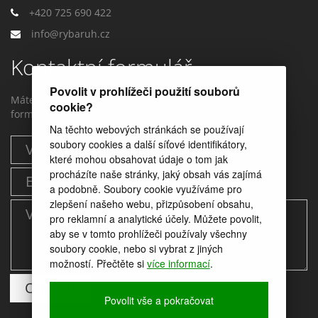
+420 725 690 422
info@rybaruh.cz
Kontaktní formulář
Povolit v prohlížeči použití souborů
Máte dotaz? Můžete nám napstat prostřednictvím tohoto
cookie?
formuláře.
Na těchto webových stránkách se používají
soubory cookies a další síťové identifikátory,
které mohou obsahovat údaje o tom jak
procházíte naše stránky, jaký obsah vás zajímá
a podobně. Soubory cookie využíváme pro
zlepšení našeho webu, přizpůsobení obsahu,
pro reklamní a analytické účely. Můžete povolit,
aby se v tomto prohlížeči používaly všechny
soubory cookie, nebo si vybrat z jiných
možností. Přečtěte si
více informací
.
Povolit vše a pokračovat