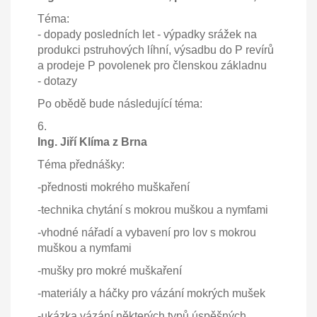
Téma:
- dopady posledních let - výpadky srážek na
produkci pstruhových líhní, výsadbu do P revírů
a prodeje P povolenek pro členskou základnu
- dotazy
Po obědě bude následující téma:
6.
Ing. Jiří Klíma z Brna
Téma přednášky:
-přednosti mokrého muškaření
-technika chytání s mokrou muškou a nymfami
-vhodné nářadí a vybavení pro lov s mokrou
muškou a nymfami
-mušky pro mokré muškaření
-materiály a háčky pro vázání mokrých mušek
-ukázka vázání některých typů úspěšných