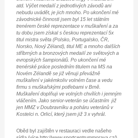
atd. Výčet medailí z jednotlivých závodů ani
nebudu uvádět, je jich mnoho. Po ukončení mé
závodnické činnosti jsem byl 15 let státním
trenérem české reprezentace v muškaření a za
tu dobu jsem získal s českou reprezentací 5x
titul mistra světa (Polsko, Portugalsko, ČR,
Norsko, Nový Zéland), titul ME a mnoho dalších
stříbrných a bronzových medailí ze světových a
evropských šampionátů. Po ukončení mé
trenérské práce posledním titulem na MS na
Novém Zélandě se již věnuji převážně
muškaření v jakémkoliv volném čase a vedu
firmu s muškařskými potřebami v Brně.
Muškaření doplňuji ve volných chvílích i jemným
vláčením. Jako senior-veterán se účastním již
jen MMZ v Doubravníku a poháru veteránů v
Kostelci n. Orlicí, který jsem již 3 x vyhrál.
Oběd byl zajištěn v restauraci vedle našeho
sídla (více http://www.sportcentrummorava.cz/),