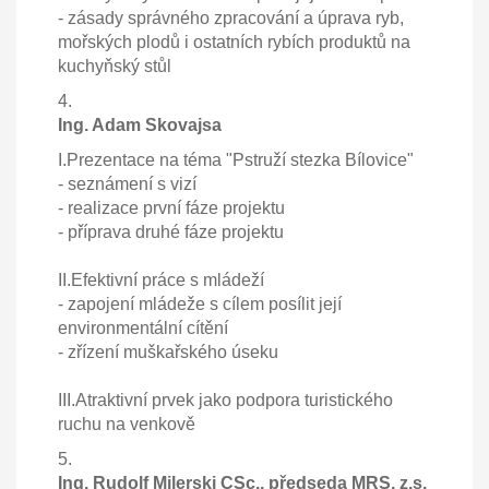
- zásady správného zpracování a úprava ryb,
mořských plodů i ostatních rybích produktů na
kuchyňský stůl
4.
Ing. Adam Skovajsa
I.Prezentace na téma "Pstruží stezka Bílovice"
- seznámení s vizí
- realizace první fáze projektu
- příprava druhé fáze projektu
II.Efektivní práce s mládeží
- zapojení mládeže s cílem posílit její
environmentální cítění
- zřízení muškařského úseku
III.Atraktivní prvek jako podpora turistického
ruchu na venkově
5.
Ing. Rudolf Milerski CSc., předseda MRS, z.s.