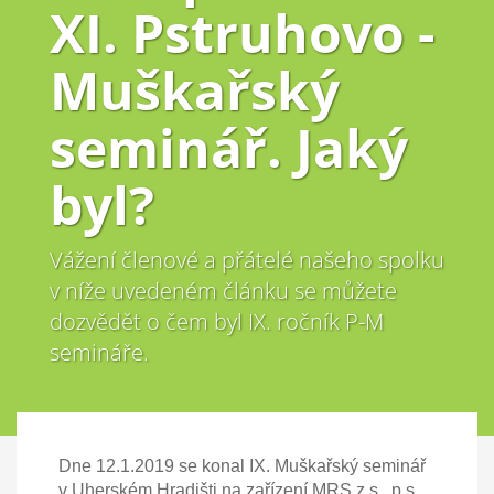
XI. Pstruhovo -
Muškařský
seminář. Jaký
byl?
Vážení členové a přátelé našeho spolku
v níže uvedeném článku se můžete
dozvědět o čem byl IX. ročník P-M
semináře.
Dne 12.1.2019 se konal IX. Muškařský seminář
v Uherském Hradišti na zařízení MRS z.s., p.s.