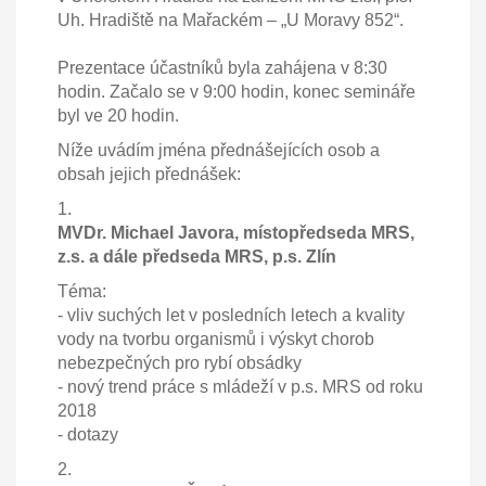
Uh. Hradiště na Mařackém – „U Moravy 852“.
Prezentace účastníků byla zahájena v 8:30
hodin. Začalo se v 9:00 hodin, konec semináře
byl ve 20 hodin.
Níže uvádím jména přednášejících osob a
obsah jejich přednášek:
1.
MVDr. Michael Javora, místopředseda MRS,
z.s. a dále předseda MRS, p.s. Zlín
Téma:
- vliv suchých let v posledních letech a kvality
vody na tvorbu organismů i výskyt chorob
nebezpečných pro rybí obsádky
- nový trend práce s mládeží v p.s. MRS od roku
2018
- dotazy
2.