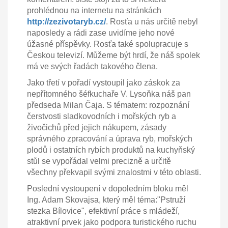
prohlédnou na internetu na stránkách
http://zezivotaryb.cz/
. Rosťa u nás určitě nebyl
naposledy a rádi zase uvidíme jeho nové
úžasné příspěvky. Rosťa také spolupracuje s
Českou televizí. Můžeme být hrdí, že náš spolek
má ve svých řadách takového člena.
Jako třetí v pořadí vystoupil jako záskok za
nepřítomného šéfkuchaře V. Lysoňka náš pan
předseda Milan Čaja. S tématem: rozpoznání
čerstvosti sladkovodních i mořských ryb a
živočichů před jejich nákupem, zásady
správného zpracování a úprava ryb, mořských
plodů i ostatních rybích produktů na kuchyňský
stůl se vypořádal velmi precizně a určitě
všechny překvapil svými znalostmi v této oblasti.
Poslední vystoupení v dopoledním bloku měl
Ing. Adam Skovajsa, který měl téma:"Pstruží
stezka Bílovice", efektivní práce s mládeží,
atraktivní prvek jako podpora turistického ruchu