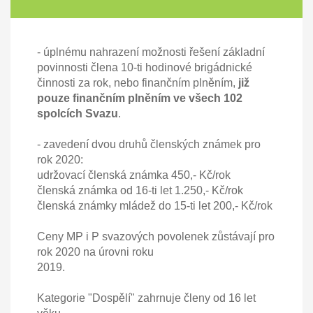
- úplnému nahrazení možnosti řešení základní
povinnosti člena 10-ti hodinové brigádnické
činnosti za rok, nebo finančním plněním,
již
pouze finančním plněním ve všech 102
spolcích Svazu
.
- zavedení dvou druhů členských známek pro
rok 2020:
udržovací členská známka 450,- Kč/rok
členská známka od 16-ti let 1.250,- Kč/rok
členská známky mládež do 15-ti let 200,- Kč/rok
Ceny MP i P svazových povolenek zůstávají pro
rok 2020 na úrovni roku
2019.
Kategorie "Dospělí" zahrnuje členy od 16 let