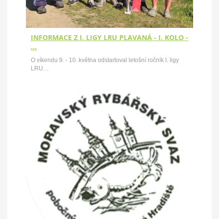
INFORMACE Z I. LIGY LRU PLAVANÁ - I. KOLO -
…
O víkendu 9. - 10. května odstartoval letošní ročník I. ligy
LRU…