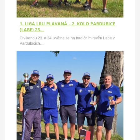
1. LIGA LRU PLAVANÁ – 2. KOLO PARDUBICE
(LABE) 23…
O víkendu 23. a 24. května se na tradičním revíru Labe v
Pardubicích…