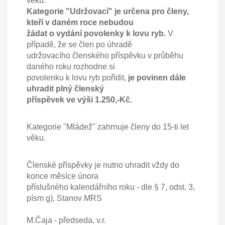
věku.
Kategorie "Udržovací" je určena pro členy,
kteří v daném roce nebudou
žádat o vydání povolenky k lovu ryb.
V
případě, že se člen po úhradě
udržovacího členského příspěvku v průběhu
daného roku rozhodne si
povolenku k lovu ryb pořídit,
je povinen dále
uhradit plný členský
příspěvek ve výši 1.250,-Kč.
Kategorie "Mládež" zahrnuje členy do 15-ti let
věku.
Členské příspěvky je nutno uhradit vždy do
konce měsíce února
příslušného kalendářního roku - dle § 7, odst. 3,
písm g), Stanov MRS
M.Čaja - předseda, v.r.