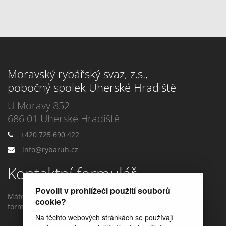
Moravský rybářský svaz, z.s.,
pobočný spolek Uherské Hradiště
U Moravy 852
686 01 Uherské Hradiště
+420 725 690 422
info@rybaruh.cz
Kontaktní formulář
Povolit v prohlížeči použití souborů
Máte dotaz? Můžete nám napstat prostřednictvím tohoto
cookie?
formuláře.
Na těchto webových stránkách se používají