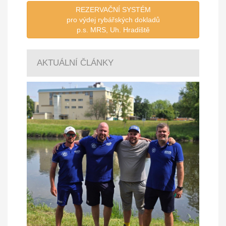
REZERVAČNÍ SYSTÉM
pro výdej rybářských dokladů
p.s. MRS, Uh. Hradiště
AKTUÁLNÍ ČLÁNKY