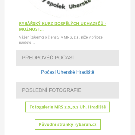
RYBÁŘSKÝ KURZ DOSPĚLÝCH UCHAZEČŮ -
MOŽNOST…
Vážení zájemci o členství v MRS, z.s., níže v příloze
najdete…
PŘEDPOVĚĎ POČASÍ
Počasí Uherské Hradiště
POSLEDNÍ FOTOGRAFIE
Fotogalerie MRS z.s.,p.s Uh. Hradiště
Původní stránky rybaruh.cz