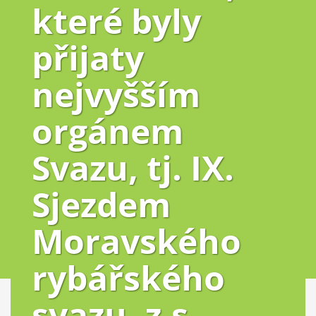
které byly
přijaty
nejvyšším
orgánem
Svazu, tj. IX.
Sjezdem
Moravského
rybářského
svazu, z.s.