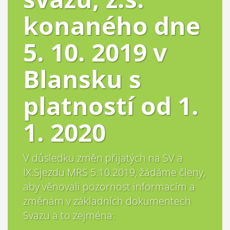
konaného dne
5. 10. 2019 v
Blansku s
platností od 1.
1. 2020
V důsledku změn přijatých na SV a
IX.Sjezdu MRS 5.10.2019, žádáme členy,
aby věnovali pozornost informacím a
změnám v základních dokumentech
Svazu a to zejména: