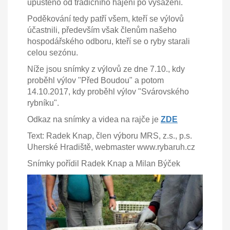
upuštěno od tradičního hájení po vysazení.
Poděkování tedy patří všem, kteří se výlovů
účastnili, především však členům našeho
hospodářského odboru, kteří se o ryby starali
celou sezónu.
Níže jsou snímky z výlovů ze dne 7.10., kdy
proběhl výlov "Před Boudou" a potom
14.10.2017, kdy proběhl výlov "Svárovského
rybníku".
Odkaz na snímky a videa na rajče je
ZDE
Text: Radek Knap, člen výboru MRS, z.s., p.s.
Uherské Hradiště, webmaster www.rybaruh.cz
Snímky pořídil Radek Knap a Milan Býček