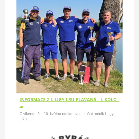
INFORMACE Z I. LIGY LRU PLAVANÁ - I. KOLO -
…
O víkendu 9. - 10. května odstartoval letošní ročník I. ligy
LRU…