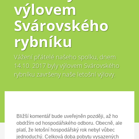
výlovem
Svárovského
rybníku
Vážení přátelé našeho spolku, dnem
14.10. 2017 byly výlovem Svárovského
rybníku završeny naše letošní výlovy.
Bližší komentář bude uveřejněn později, až ho
obdržím od hospodářského odboru. Obecně, ale
platí, že letošní hospodářský rok nebyl vůbec
jednoduchý. Celková doba pobytu vysazených