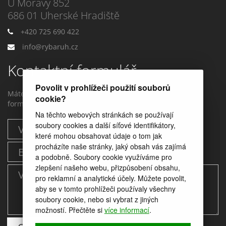
U Moravy 852
686 01 Uherské Hradiště
+420 725 690 422
info@rybaruh.cz
Kontaktní formulář
Povolit v prohlížeči použití souborů
Máte dotaz? Můžete nám napstat prostřednictvím tohoto
cookie?
formuláře.
Na těchto webových stránkách se používají
soubory cookies a další síťové identifikátory,
které mohou obsahovat údaje o tom jak
procházíte naše stránky, jaký obsah vás zajímá
a podobně. Soubory cookie využíváme pro
zlepšení našeho webu, přizpůsobení obsahu,
pro reklamní a analytické účely. Můžete povolit,
aby se v tomto prohlížeči používaly všechny
soubory cookie, nebo si vybrat z jiných
možností. Přečtěte si
více informací
.