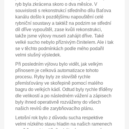
ryb byla zkrácena skoro o dva měsíce. V
souvislosti s rekonstrukcí středního dílu Baťova
kanálu došlo k pozdějšímu napouštění celé
rybniční soustavy a taktéž na podzim se střední
díl dříve vypouštěl, zase kvůli rekonstrukci,
takže jsme výlovy museli zahájit dříve. Také
velké sucho nebylo příznivým činitelem. Ale i tak
se v těchto podmínkách podle mého podařil
velmi slušný výsledek.
Při posledním výlovu bylo vidět, jak velkým
přínosem je celková automatizace tohoto
procesu. Ryby byly ze sloviště rychle
přemísťovány ve skořepině pomocí malého
bagru do velkých kádí. Odtud byly rychle tříděny
dle velikostí a po následném vážení a zápisech
byly ihned operativně rozváženy do všech
našich revírů dle zarybňovacího plánu.
Letošní rok bylo z důvodu sucha respektive
velmi nízkého stavu hladin na našich ramenech