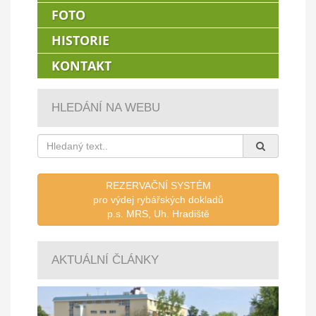
FOTO
HISTORIE
KONTAKT
HLEDÁNÍ NA WEBU
REZERVAČNÍ SYSTÉM
pro výdej rybářských dokladů
p.s. MRS, Uh. Hradiště
AKTUÁLNÍ ČLÁNKY