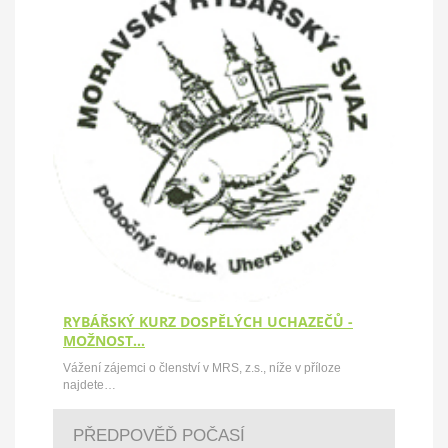
RYBÁŘSKÝ KURZ DOSPĚLÝCH UCHAZEČŮ -
MOŽNOST…
Vážení zájemci o členství v MRS, z.s., níže v příloze
najdete…
PŘEDPOVĚĎ POČASÍ