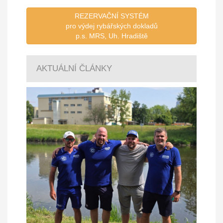
REZERVAČNÍ SYSTÉM
pro výdej rybářských dokladů
p.s. MRS, Uh. Hradiště
AKTUÁLNÍ ČLÁNKY