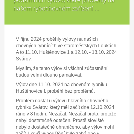
našem rybochovném zařízení ...
V říjnu 2024 proběhly výlovy na našich
chovných rybnících ve staroměstských Loukách.
A to 11.10. Huštěnovice 1 a 12.10. - 13.10. 2024
Svárov.
Myslím, že tento výlov si všichni zúčastnění
budou velmi dlouho pamatovat.
Výlov dne 11.10. 2024 na chovném rybníku
Huštěnovice I. proběhl bez problémů.
Problém nastal u výlovu hlavního chovného
rybníku Svárov, který měl začít dne 12.10.2024
ráno v 8 hodin. Nezačal. Nezačal proto, protože
nebyl dostatečně odtečen. Prostě sloviště
nebylo dostatečně ohraničeno, aby výlov mohl
začít. I když vypouštění bylo zahájeno v