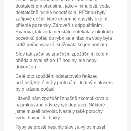
dostatečném předstihu, jako v minulosti, voda
dostatečně rychle neodtékala. Příčinou byly
zářijové deště, které enormně nasytily okolní
přilehlé pozemky. Zároveň s odpouštěním
Svárova, tak voda neustále dotékala z okolních
pozemků pořád do rybníka a hladina vody byla
tudíž pořád vysoká, snižovala se jen pomalu.
Slov tak začal se značným zpožděním kolem
oběda a trval až do 17 hodiny, ale nebyl
dokončen.
Celé toto zpoždění odstartovalo řetězec
událostí, které hrály proti nám. Jediným plusem
bylo krásné počasí.
Hlavně nám zpoždění značně zkomplikovalo
nasmlouvané odvozy ryb dopravci. Některé
jsme museli odvolat. Nastaly také poruchy
vzduchovací techniky.
Ryby se prostě nestihly slovit a výlov musel