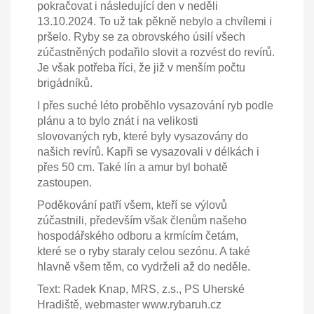
pokračovat i následující den v neděli
13.10.2024. To už tak pěkně nebylo a chvílemi i
pršelo. Ryby se za obrovského úsilí všech
zúčastněných podařilo slovit a rozvést do revírů.
Je však potřeba říci, že již v menším počtu
brigádníků.
I přes suché léto proběhlo vysazování ryb podle
plánu a to bylo znát i na velikosti
slovovaných ryb, které byly vysazovány do
našich revírů. Kapři se vysazovali v délkách i
přes 50 cm. Také lín a amur byl bohatě
zastoupen.
Poděkování patří všem, kteří se výlovů
zúčastnili, především však členům našeho
hospodářského odboru a krmícím četám,
které se o ryby staraly celou sezónu. A také
hlavně všem těm, co vydrželi až do neděle.
Text: Radek Knap, MRS, z.s., PS Uherské
Hradiště, webmaster www.rybaruh.cz