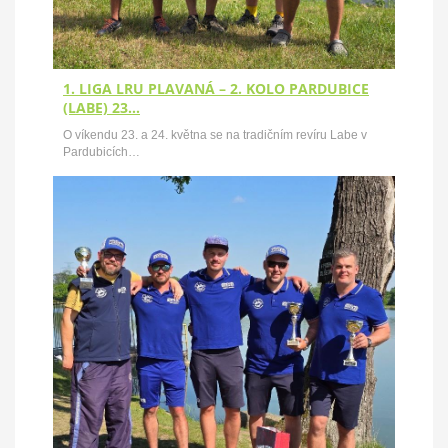
1. LIGA LRU PLAVANÁ – 2. KOLO PARDUBICE
(LABE) 23…
O víkendu 23. a 24. května se na tradičním revíru Labe v
Pardubicích…