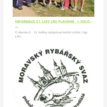
INFORMACE Z I. LIGY LRU PLAVANÁ - I. KOLO -
…
O víkendu 9. - 10. května odstartoval letošní ročník I. ligy
LRU…