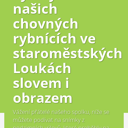
našich
chovných
rybnících ve
staroměstských
Loukách
slovem i
obrazem
Vážení přátelé našeho spolku, níže se
můžete podívat na snímky z
podzimních výlovů, které proběhly na