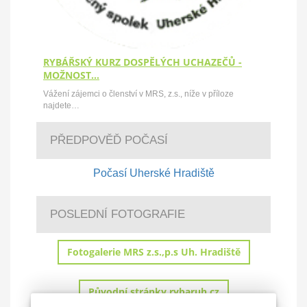
RYBÁŘSKÝ KURZ DOSPĚLÝCH UCHAZEČŮ -
MOŽNOST…
Vážení zájemci o členství v MRS, z.s., níže v příloze
najdete…
PŘEDPOVĚĎ POČASÍ
Počasí Uherské Hradiště
POSLEDNÍ FOTOGRAFIE
Fotogalerie MRS z.s.,p.s Uh. Hradiště
Původní stránky rybaruh.cz