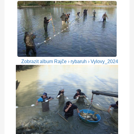
Zobrazit album Rajče › rybaruh › Vylovy_2024