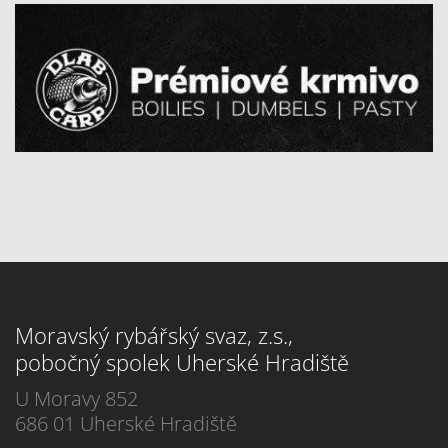
Moravský rybářský svaz, z.s.,
pobočný spolek Uherské Hradiště
U Moravy 852
686 01 Uherské Hradiště