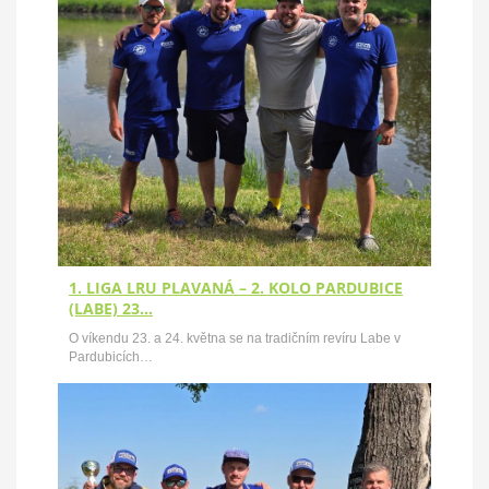
1. LIGA LRU PLAVANÁ – 2. KOLO PARDUBICE
(LABE) 23…
O víkendu 23. a 24. května se na tradičním revíru Labe v
Pardubicích…