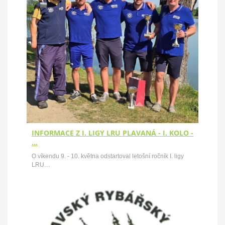
INFORMACE Z I. LIGY LRU PLAVANÁ - I. KOLO -
…
O víkendu 9. - 10. května odstartoval letošní ročník I. ligy
LRU…