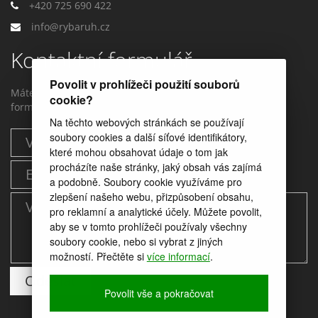
+420 725 690 422
info@rybaruh.cz
Kontaktní formulář
Povolit v prohlížeči použití souborů
Máte dotaz? Můžete nám napstat prostřednictvím tohoto
cookie?
formuláře.
Na těchto webových stránkách se používají
soubory cookies a další síťové identifikátory,
které mohou obsahovat údaje o tom jak
procházíte naše stránky, jaký obsah vás zajímá
a podobně. Soubory cookie využíváme pro
zlepšení našeho webu, přizpůsobení obsahu,
pro reklamní a analytické účely. Můžete povolit,
aby se v tomto prohlížeči používaly všechny
soubory cookie, nebo si vybrat z jiných
možností. Přečtěte si
více informací
.
Povolit vše a pokračovat