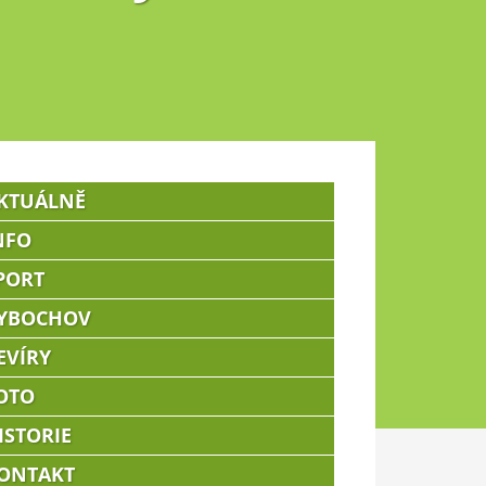
KTUÁLNĚ
NFO
PORT
YBOCHOV
EVÍRY
OTO
ISTORIE
ONTAKT