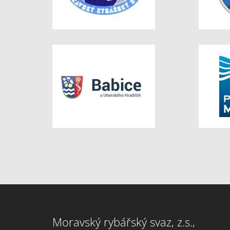
Moravský rybářský svaz, z.s.,