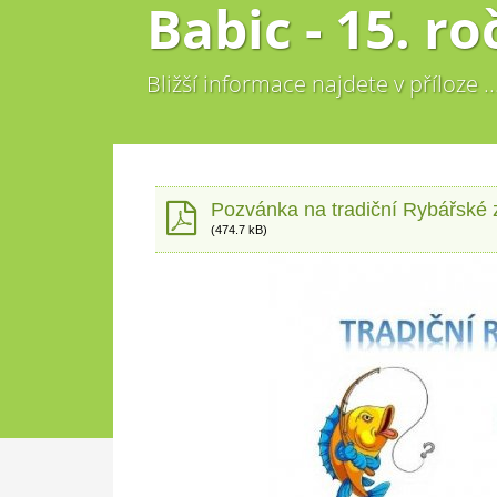
Babic - 15. ro
Bližší informace najdete v příloze ..
Pozvánka na tradiční Rybářské z
(474.7 kB)