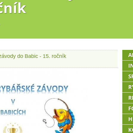
čník
.
A
ávody do Babic - 15. ročník
I
S
R
R
F
H
K