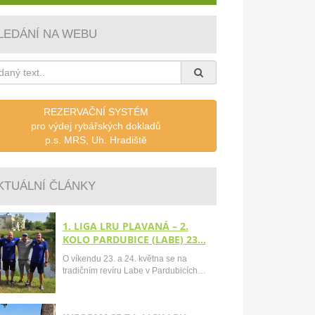
LEDÁNÍ NA WEBU
REZERVAČNÍ SYSTÉM
pro výdej rybářských dokladů
p.s. MRS, Uh. Hradiště
KTUÁLNÍ ČLÁNKY
1. LIGA LRU PLAVANÁ – 2.
KOLO PARDUBICE (LABE) 23…
O víkendu 23. a 24. května se na
tradičním revíru Labe v Pardubicích…