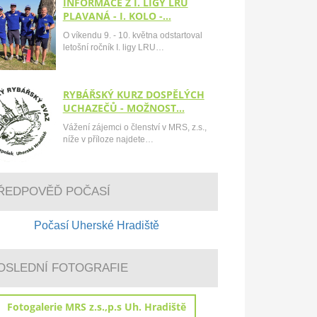
INFORMACE Z I. LIGY LRU
PLAVANÁ - I. KOLO -…
O víkendu 9. - 10. května odstartoval
letošní ročník I. ligy LRU…
RYBÁŘSKÝ KURZ DOSPĚLÝCH
UCHAZEČŮ - MOŽNOST…
Vážení zájemci o členství v MRS, z.s.,
níže v příloze najdete…
ŘEDPOVĚĎ POČASÍ
Počasí Uherské Hradiště
OSLEDNÍ FOTOGRAFIE
Fotogalerie MRS z.s.,p.s Uh. Hradiště