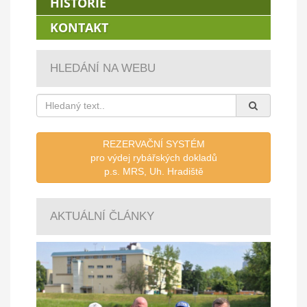
HISTORIE
KONTAKT
HLEDÁNÍ NA WEBU
REZERVAČNÍ SYSTÉM
pro výdej rybářských dokladů
p.s. MRS, Uh. Hradiště
AKTUÁLNÍ ČLÁNKY