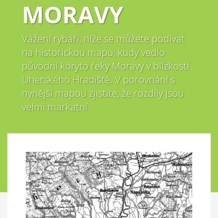
MORAVY
Vážení rybáři, níže se můžete podívat
na historickou mapu, kudy vedlo
původní koryto řeky Moravy v blízkosti
Uherského Hradiště. V porovnání s
nynější mapou zjistíte, že rozdíly jsou
velmi markatní.