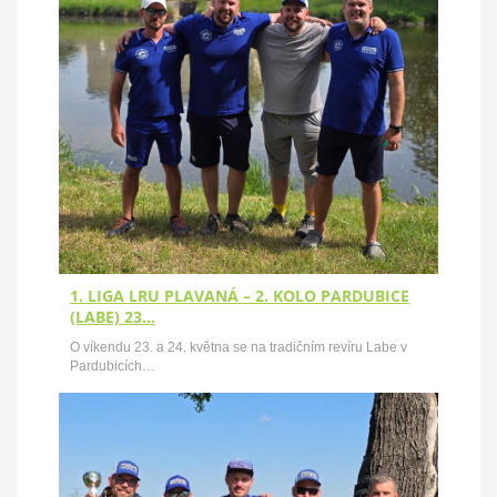
1. LIGA LRU PLAVANÁ – 2. KOLO PARDUBICE
(LABE) 23…
O víkendu 23. a 24. května se na tradičním revíru Labe v
Pardubicích…