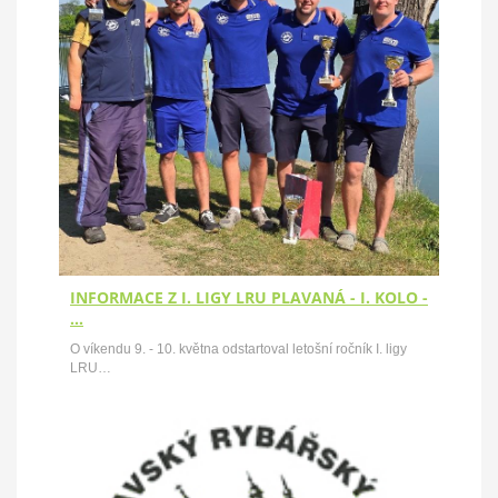
INFORMACE Z I. LIGY LRU PLAVANÁ - I. KOLO -
…
O víkendu 9. - 10. května odstartoval letošní ročník I. ligy
LRU…