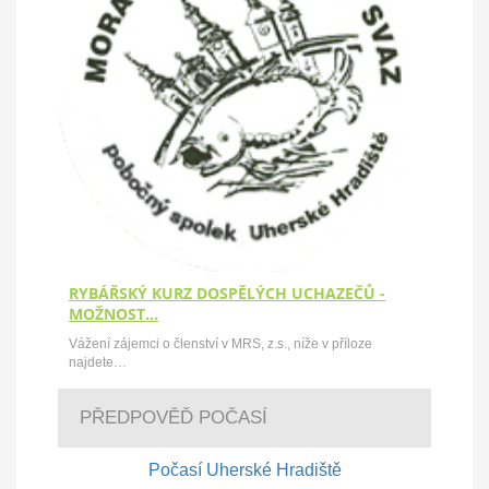
RYBÁŘSKÝ KURZ DOSPĚLÝCH UCHAZEČŮ -
MOŽNOST…
Vážení zájemci o členství v MRS, z.s., níže v příloze
najdete…
PŘEDPOVĚĎ POČASÍ
Počasí Uherské Hradiště