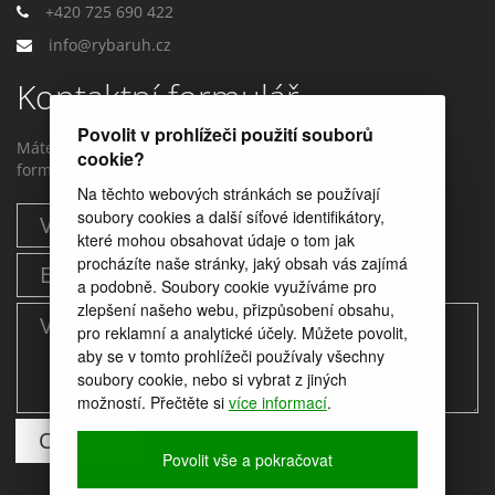
+420 725 690 422
info@rybaruh.cz
Kontaktní formulář
Povolit v prohlížeči použití souborů
Máte dotaz? Můžete nám napstat prostřednictvím tohoto
cookie?
formuláře.
Na těchto webových stránkách se používají
soubory cookies a další síťové identifikátory,
které mohou obsahovat údaje o tom jak
procházíte naše stránky, jaký obsah vás zajímá
a podobně. Soubory cookie využíváme pro
zlepšení našeho webu, přizpůsobení obsahu,
pro reklamní a analytické účely. Můžete povolit,
aby se v tomto prohlížeči používaly všechny
soubory cookie, nebo si vybrat z jiných
možností. Přečtěte si
více informací
.
Povolit vše a pokračovat