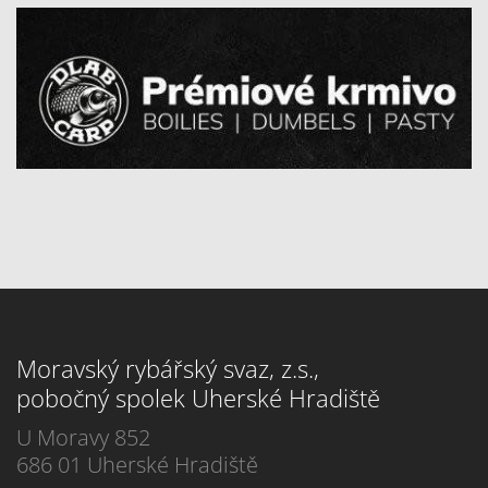
Moravský rybářský svaz, z.s.,
pobočný spolek Uherské Hradiště
U Moravy 852
686 01 Uherské Hradiště