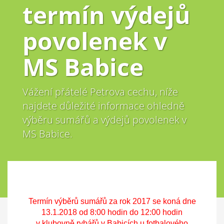
termín výdejů
povolenek v
MS Babice
Vážení přátelé Petrova cechu, níže
najdete důležité informace ohledně
výběru sumářů a výdejů povolenek v
MS Babice.
Termín výběrů sumářů za rok 2017 se koná dne
13.1.2018 od 8:00 hodin do 12:00 hodin
v klubovně rybářů v Babicích u fotbalového