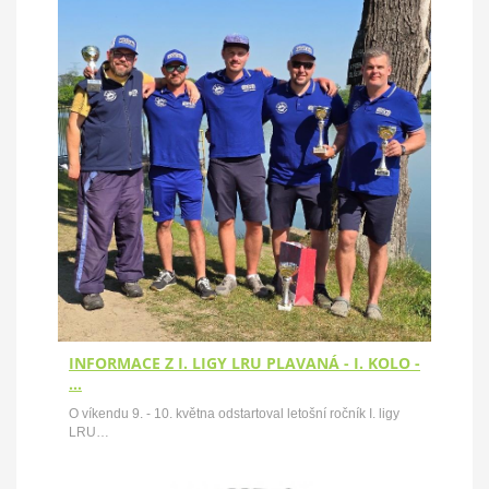
INFORMACE Z I. LIGY LRU PLAVANÁ - I. KOLO -
…
O víkendu 9. - 10. května odstartoval letošní ročník I. ligy
LRU…