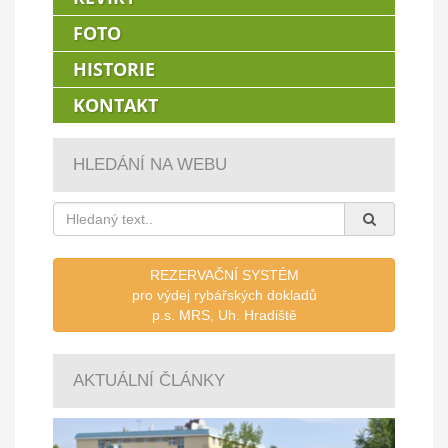
FOTO
HISTORIE
KONTAKT
HLEDÁNÍ NA WEBU
REZERVAČNÍ SYSTÉM
pro výdej rybářských dokladů
p.s. MRS, Uh. Hradiště
AKTUÁLNÍ ČLÁNKY