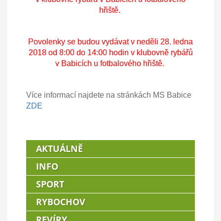
hřiště.
Povolenky se budou vydávat v neděli 28. ledna
2018 od 8:00 do 14:00 hodin v klubovně rybářů
v Babicích u fotbalového hřiště.
Více informací najdete na stránkách MS Babice
ZDE
AKTUÁLNĚ
INFO
SPORT
RYBOCHOV
REVÍRY