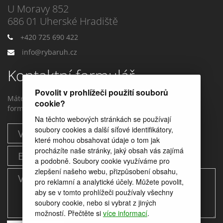
U Moravy 852
686 01 Uherské Hradiště
+420 725 690 422
info@rybaruh.cz
Kontaktní formulář
Povolit v prohlížeči použití souborů
Máte dotaz? Můžete nám napstat prostřednictvím tohoto
cookie?
formuláře.
Na těchto webových stránkách se používají
soubory cookies a další síťové identifikátory,
které mohou obsahovat údaje o tom jak
procházíte naše stránky, jaký obsah vás zajímá
a podobně. Soubory cookie využíváme pro
zlepšení našeho webu, přizpůsobení obsahu,
pro reklamní a analytické účely. Můžete povolit,
aby se v tomto prohlížeči používaly všechny
soubory cookie, nebo si vybrat z jiných
možností. Přečtěte si
více informací
.