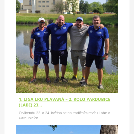
1. LIGA LRU PLAVANÁ – 2. KOLO PARDUBICE
(LABE) 23…
O víkendu 23. a 24. května se na tradičním revíru Labe v
Pardubicích…