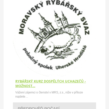
RYBÁŘSKÝ KURZ DOSPĚLÝCH UCHAZEČŮ -
MOŽNOST…
Vážení zájemci o členství v MRS, z.s., níže v příloze
najdete…
PŘEDPOVĚĎ POČASÍ