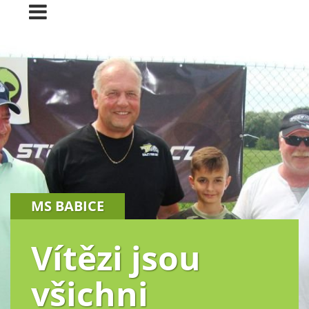
MS BABICE
Vítězi jsou
všichni