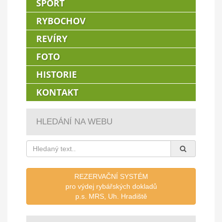
SPORT
RYBOCHOV
REVÍRY
FOTO
HISTORIE
KONTAKT
HLEDÁNÍ NA WEBU
REZERVAČNÍ SYSTÉM
pro výdej rybářských dokladů
p.s. MRS, Uh. Hradiště