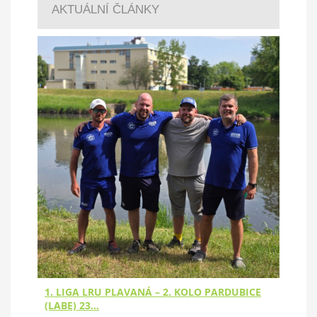
AKTUÁLNÍ ČLÁNKY
1. LIGA LRU PLAVANÁ – 2. KOLO PARDUBICE
(LABE) 23…