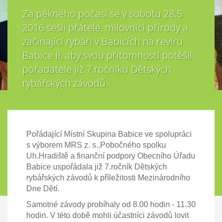
Za pěkného počasí se v sobotu 28.5
2016 sešli přátelé, milovníci přírody a
začínající rybáři v Babicích na revíru
Babice II, aby svou přítomností potěšili
pořadatele již 7.ročníku Dětských
rybářských závodů.
Pořádající Místní Skupina Babice ve spolupráci
s výborem MRS z. s.,Pobočného spolku
Uh.Hradiště a finanční podpory Obecního Úřadu
Babice uspořádala již 7.ročník Dětských
rybářských závodů k příležitosti Mezinárodního
Dne Dětí.
Samotné závody probíhaly od 8.00 hodin - 11.30
hodin. V této době mohli účastníci závodů lovit