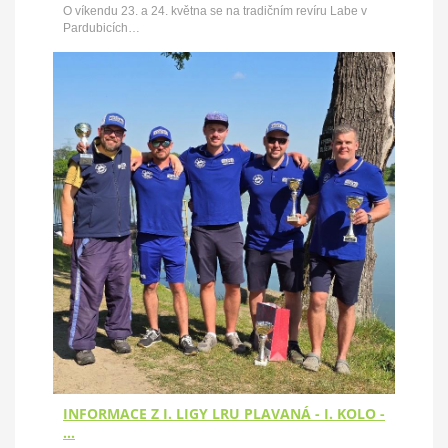
O víkendu 23. a 24. května se na tradičním revíru Labe v
Pardubicích…
INFORMACE Z I. LIGY LRU PLAVANÁ - I. KOLO -
…