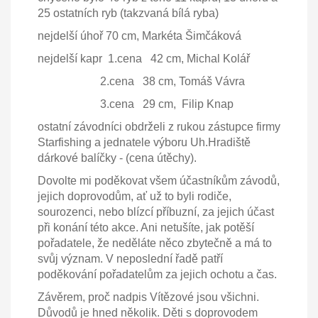
25 ostatních ryb (takzvaná bílá ryba)
nejdelší úhoř 70 cm, Markéta Šimčáková
nejdelší kapr 1.cena 42 cm, Michal Kolář
2.cena 38 cm, Tomáš Vávra
3.cena 29 cm, Filip Knap
ostatní závodníci obdrželi z rukou zástupce firmy
Starfishing a jednatele výboru Uh.Hradiště
dárkové balíčky - (cena útěchy).
Dovolte mi poděkovat všem účastníkům závodů,
jejich doprovodům, ať už to byli rodiče,
sourozenci, nebo blízcí příbuzní, za jejich účast
při konání této akce. Ani netušíte, jak potěší
pořadatele, že neděláte něco zbytečně a má to
svůj význam. V neposlední řadě patří
poděkování pořadatelům za jejich ochotu a čas.
Závěrem, proč nadpis Vítězové jsou všichni.
Důvodů je hned několik. Děti s doprovodem