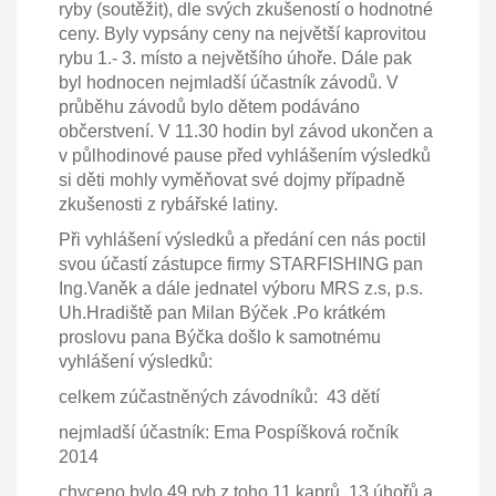
ryby (soutěžit), dle svých zkušeností o hodnotné
ceny. Byly vypsány ceny na největší kaprovitou
rybu 1.- 3. místo a největšího úhoře. Dále pak
byl hodnocen nejmladší účastník závodů. V
průběhu závodů bylo dětem podáváno
občerstvení. V 11.30 hodin byl závod ukončen a
v půlhodinové pause před vyhlášením výsledků
si děti mohly vyměňovat své dojmy případně
zkušenosti z rybářské latiny.
Při vyhlášení výsledků a předání cen nás poctil
svou účastí zástupce firmy STARFISHING pan
Ing.Vaněk a dále jednatel výboru MRS z.s, p.s.
Uh.Hradiště pan Milan Býček .Po krátkém
proslovu pana Býčka došlo k samotnému
vyhlášení výsledků:
celkem zúčastněných závodníků: 43 dětí
nejmladší účastník: Ema Pospíšková ročník
2014
chyceno bylo 49 ryb z toho 11 kaprů, 13 úhořů a