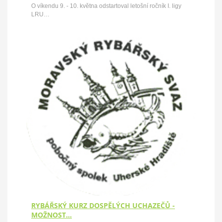
O víkendu 9. - 10. května odstartoval letošní ročník I. ligy
LRU…
RYBÁŘSKÝ KURZ DOSPĚLÝCH UCHAZEČŮ -
MOŽNOST…