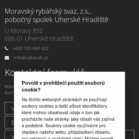
Moravský rybářský svaz, z.s.,
pobočný spolek Uherské Hradiště
U Moravy 852
686 01 Uherské Hradiště
+420 725 690 422
info@rybaruh.cz
Kontaktní formulář
Povolit v prohlížeči použití souborů
Máte dotaz? Můžete nám napstat prostřednictvím tohoto
cookie?
formuláře.
Na těchto webových stránkách se používají
soubory cookies a další síťové identifikátory,
které mohou obsahovat údaje o tom jak
procházíte naše stránky, jaký obsah vás zajímá
a podobně. Soubory cookie využíváme pro
zlepšení našeho webu, přizpůsobení obsahu,
pro reklamní a analytické účely. Můžete povolit,