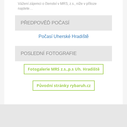
Vážení zájemci o členství v MRS, z.s., níže v příloze
najdete…
PŘEDPOVĚĎ POČASÍ
Počasí Uherské Hradiště
POSLEDNÍ FOTOGRAFIE
Fotogalerie MRS z.s.,p.s Uh. Hradiště
Původní stránky rybaruh.cz