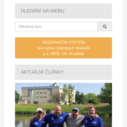
HLEDÁNÍ NA WEBU
REZERVAČNÍ SYSTÉM
pro výdej rybářských dokladů
p.s. MRS, Uh. Hradiště
AKTUÁLNÍ ČLÁNKY