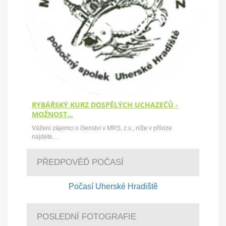
RYBÁŘSKÝ KURZ DOSPĚLÝCH UCHAZEČŮ -
MOŽNOST…
Vážení zájemci o členství v MRS, z.s., níže v příloze
najdete…
PŘEDPOVĚĎ POČASÍ
Počasí Uherské Hradiště
POSLEDNÍ FOTOGRAFIE