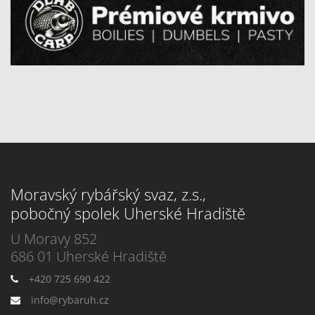
Moravský rybářský svaz, z.s.,
pobočný spolek Uherské Hradiště
U Moravy 852
686 01 Uherské Hradiště
+420 725 690 422
info@rybaruh.cz