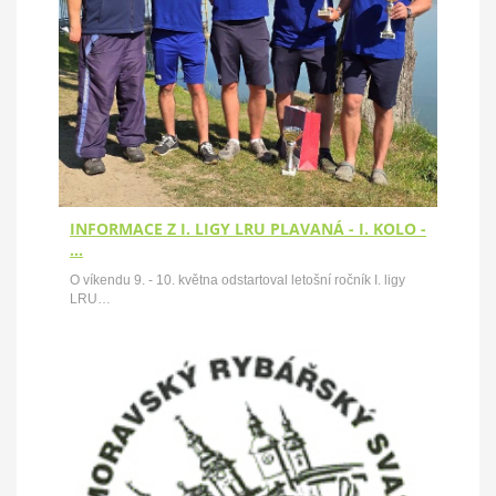
INFORMACE Z I. LIGY LRU PLAVANÁ - I. KOLO -
…
O víkendu 9. - 10. května odstartoval letošní ročník I. ligy
LRU…