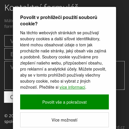
Kontaktní formulář
Povolit v prohlížeči použití souborů
Máte dotaz? Můžete nám napstat prostřednictvím tohoto
cookie?
formuláře.
Na těchto webových stránkách se používají
soubory cookies a další síťové identifikátory,
které mohou obsahovat údaje o tom jak
procházíte naše stránky, jaký obsah vás zajímá
a podobně. Soubory cookie využíváme pro
zlepšení našeho webu, přizpůsobení obsahu,
pro reklamní a analytické účely. Můžete povolit,
aby se v tomto prohlížeči používaly všechny
soubory cookie, nebo si vybrat z jiných
možností. Přečtěte si
více informací
.
Povolit vše a pokračovat
© 2017 provozuje Moravský Rybářský svaz, z.s., pobočný
Více možností
spolek Uherské Hradiště
web by
icard.cz