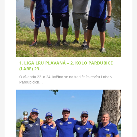
1. LIGA LRU PLAVANÁ – 2. KOLO PARDUBICE
(LABE) 23…
O víkendu 23. a 24. května se na tradičním revíru Labe v
Pardubicích…