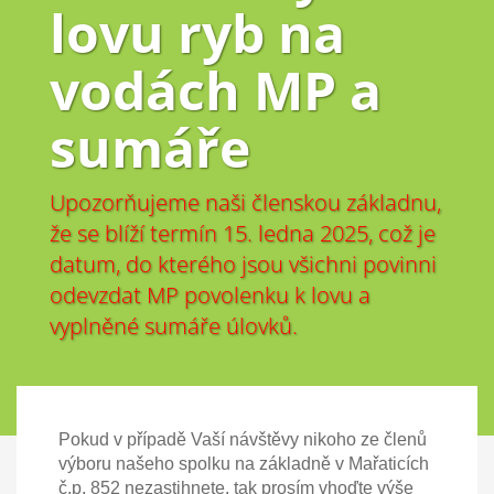
lovu ryb na
vodách MP a
sumáře
Upozorňujeme naši členskou základnu,
že se blíží termín 15. ledna 2025, což je
datum, do kterého jsou všichni povinni
odevzdat MP povolenku k lovu a
vyplněné sumáře úlovků.
Pokud v případě Vaší návštěvy nikoho ze členů
výboru našeho spolku na základně v Mařaticích
č.p. 852 nezastihnete, tak prosím vhoďte výše