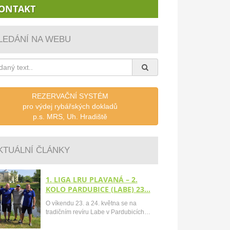
ONTAKT
LEDÁNÍ NA WEBU
REZERVAČNÍ SYSTÉM
pro výdej rybářských dokladů
p.s. MRS, Uh. Hradiště
KTUÁLNÍ ČLÁNKY
1. LIGA LRU PLAVANÁ – 2.
KOLO PARDUBICE (LABE) 23…
O víkendu 23. a 24. května se na
tradičním revíru Labe v Pardubicích…