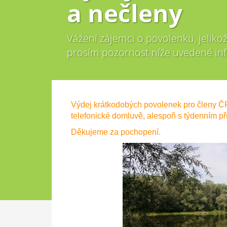
a nečleny
Vážení zájemci o povolenku, jelikož
prosím pozornost níže uvedené in
Výdej krátkodobých povolenek pro členy Č
telefonické domluvě, alespoň s týdenním př
Děkujeme za pochopení.