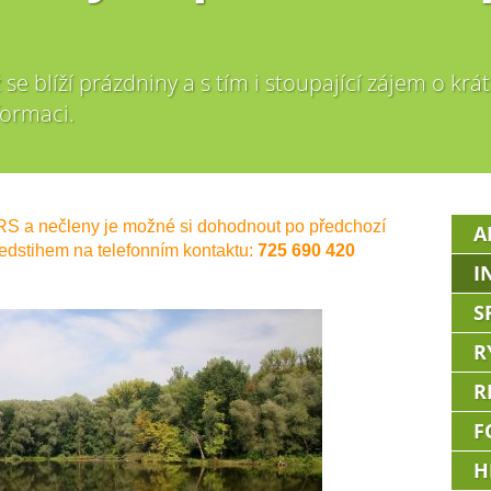
 se blíží prázdniny a s tím i stoupající zájem o kr
formaci.
RS a nečleny je možné si dohodnout po předchozí
A
edstihem na telefonním kontaktu:
725 690 420
I
S
R
R
F
H