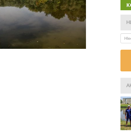
K
H
A