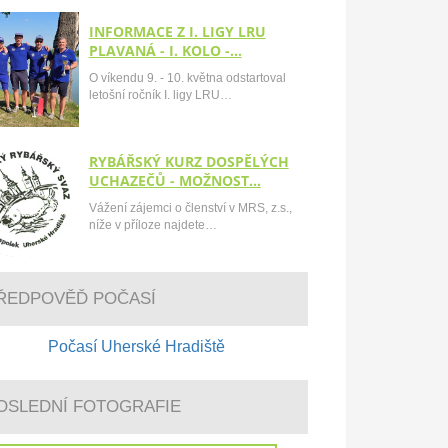
INFORMACE Z I. LIGY LRU
PLAVANÁ - I. KOLO -…
O víkendu 9. - 10. května odstartoval
letošní ročník I. ligy LRU…
RYBÁŘSKÝ KURZ DOSPĚLÝCH
UCHAZEČŮ - MOŽNOST…
Vážení zájemci o členství v MRS, z.s.,
níže v příloze najdete…
ŘEDPOVĚĎ POČASÍ
Počasí Uherské Hradiště
OSLEDNÍ FOTOGRAFIE