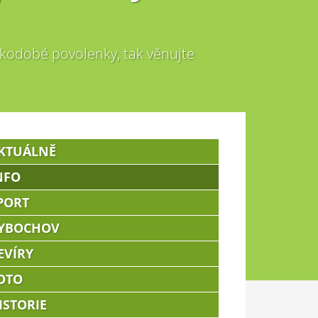
átkodobé povolenky, tak věnujte
KTUÁLNĚ
NFO
PORT
YBOCHOV
EVÍRY
OTO
ISTORIE