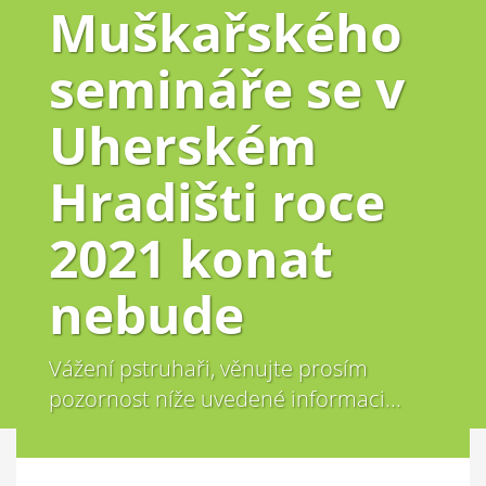
Muškařského
semináře se v
Uherském
Hradišti roce
2021 konat
nebude
Vážení pstruhaři, věnujte prosím
pozornost níže uvedené informaci...