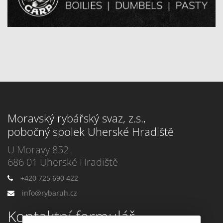
Moravský rybářský svaz, z.s.,
pobočný spolek Uherské Hradiště
U Moravy 852
686 01 Uherské Hradiště
+420 725 690 422
info@rybaruh.cz
Kontaktní formulář