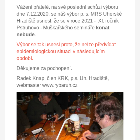
Vážení přátelé, na své poslední schůzi výboru
dne 7.12.2020, se náš výbor p. s. MRS Uherské
Hradiště usnesl, že se v roce 2021 - XI. ročník
Pstruhovo - Muškařského semináře
konat
nebude
.
Výbor se tak usnesl proto, že nelze předvídat
epidemiologickou situaci v následujícím
období.
Děkujeme za pochopení.
Radek Knap, člen KRK, p.s. Uh. Hradiště,
webmaster www.rybaruh.cz