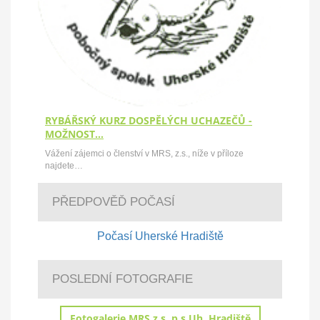
RYBÁŘSKÝ KURZ DOSPĚLÝCH UCHAZEČŮ -
MOŽNOST…
Vážení zájemci o členství v MRS, z.s., níže v příloze
najdete…
PŘEDPOVĚĎ POČASÍ
Počasí Uherské Hradiště
POSLEDNÍ FOTOGRAFIE
Fotogalerie MRS z.s.,p.s Uh. Hradiště