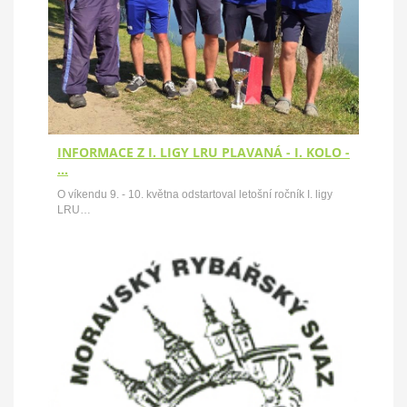
INFORMACE Z I. LIGY LRU PLAVANÁ - I. KOLO -
…
O víkendu 9. - 10. května odstartoval letošní ročník I. ligy
LRU…