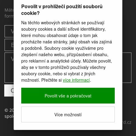
Povolit v prohlížeči použití souborů
Máte dotaz? Můžete nám napstat prostřednictvím tohoto
cookie?
formuláře.
Na těchto webových stránkách se používají
soubory cookies a další síťové identifikátory,
které mohou obsahovat údaje o tom jak
procházíte naše stránky, jaký obsah vás zajímá
a podobně. Soubory cookie využíváme pro
zlepšení našeho webu, přizpůsobení obsahu,
pro reklamní a analytické účely. Můžete povolit,
aby se v tomto prohlížeči používaly všechny
soubory cookie, nebo si vybrat z jiných
možností. Přečtěte si
více informací
.
Povolit vše a pokračovat
© 2017 provozuje Moravský Rybářský svaz, z.s., pobočný
Více možností
spolek Uherské Hradiště
web by
icard.cz