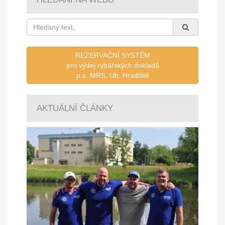
REZERVAČNÍ SYSTÉM
pro výdej rybářských dokladů
p.s. MRS, Uh. Hradiště
AKTUÁLNÍ ČLÁNKY