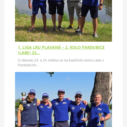
1. LIGA LRU PLAVANÁ – 2. KOLO PARDUBICE
(LABE) 23…
O víkendu 23. a 24. května se na tradičním revíru Labe v
Pardubicích…