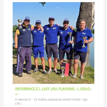
INFORMACE Z I. LIGY LRU PLAVANÁ - I. KOLO -
…
O víkendu 9. - 10. května odstartoval letošní ročník I. ligy
LRU…