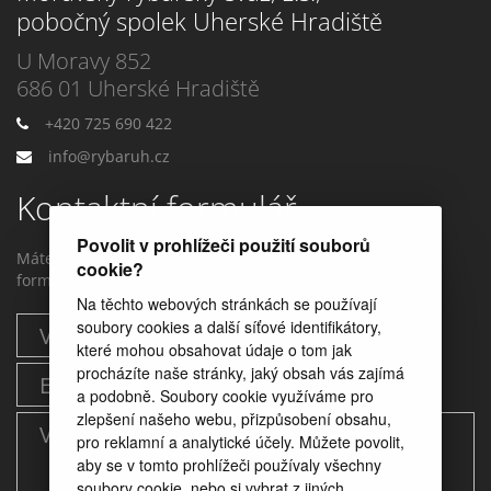
pobočný spolek Uherské Hradiště
U Moravy 852
686 01 Uherské Hradiště
+420 725 690 422
info@rybaruh.cz
Kontaktní formulář
Povolit v prohlížeči použití souborů
Máte dotaz? Můžete nám napstat prostřednictvím tohoto
cookie?
formuláře.
Na těchto webových stránkách se používají
soubory cookies a další síťové identifikátory,
které mohou obsahovat údaje o tom jak
procházíte naše stránky, jaký obsah vás zajímá
a podobně. Soubory cookie využíváme pro
zlepšení našeho webu, přizpůsobení obsahu,
pro reklamní a analytické účely. Můžete povolit,
aby se v tomto prohlížeči používaly všechny
soubory cookie, nebo si vybrat z jiných