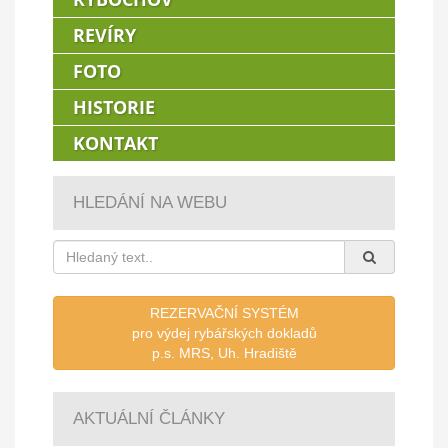
REVÍRY
FOTO
HISTORIE
KONTAKT
HLEDÁNÍ NA WEBU
REZERVAČNÍ SYSTÉM
pro výdej rybářských dokladů
p.s. MRS, Uh. Hradiště
AKTUÁLNÍ ČLÁNKY