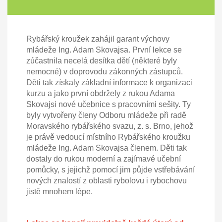
Rybářský kroužek zahájil garant výchovy
mládeže Ing. Adam Skovajsa. První lekce se
zúčastnila necelá desítka dětí (některé byly
nemocné) v doprovodu zákonných zástupců.
Děti tak získaly základní informace k organizaci
kurzu a jako první obdržely z rukou Adama
Skovajsi nové učebnice s pracovními sešity. Ty
byly vytvořeny členy Odboru mládeže při radě
Moravského rybářského svazu, z. s. Brno, jehož
je právě vedoucí místního Rybářského kroužku
mládeže Ing. Adam Skovajsa členem. Děti tak
dostaly do rukou moderní a zajímavé učební
pomůcky, s jejichž pomocí jim půjde vstřebávání
nových znalostí z oblasti rybolovu i rybochovu
jistě mnohem lépe.