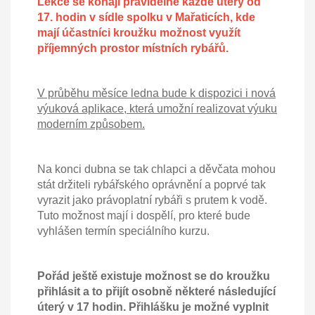
Lekce se konají pravidelně každé úterý od
17. hodin v sídle spolku v Mařaticích, kde
mají účastníci kroužku možnost využít
příjemných prostor místních rybářů.
V průběhu měsíce ledna bude k dispozici i nová
výuková aplikace, která umožní realizovat výuku
moderním způsobem.
Na konci dubna se tak chlapci a děvčata mohou
stát držiteli rybářského oprávnění a poprvé tak
vyrazit jako právoplatní rybáři s prutem k vodě.
Tuto možnost mají i dospělí, pro které bude
vyhlášen termín speciálního kurzu.
Pořád ještě existuje možnost se do kroužku
přihlásit a to přijít osobně některé následující
úterý v 17 hodin. Přihlášku je možné vyplnit