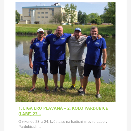
1. LIGA LRU PLAVANÁ – 2. KOLO PARDUBICE
(LABE) 23…
O víkendu 23. a 24. května se na tradičním revíru Labe v
Pardubicích…