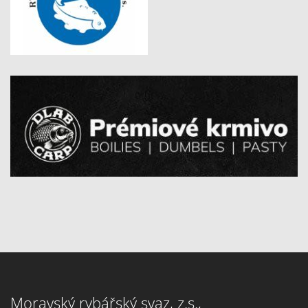
Moravský rybářský svaz, z.s.,