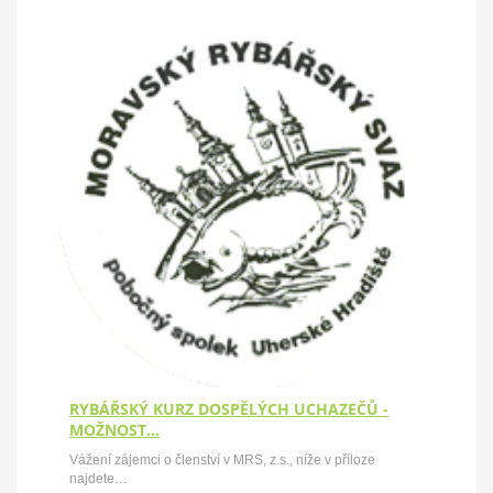
RYBÁŘSKÝ KURZ DOSPĚLÝCH UCHAZEČŮ -
MOŽNOST…
Vážení zájemci o členství v MRS, z.s., níže v příloze
najdete…